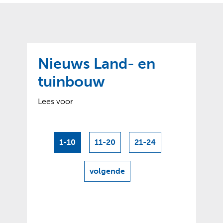
o
t
?
m
k
e
l
a
p
p
a
p
g
Nieuws Land- en
e
e
n
tuinbouw
)
Lees voor
1-10
11-20
21-24
volgende
resultaten