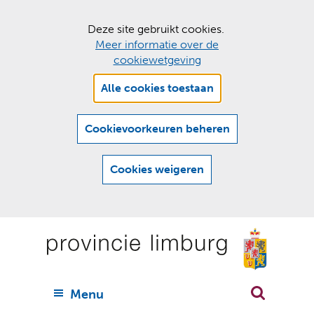
C
Deze site gebruikt cookies.
Meer informatie over de
o
cookiewetgeving
o
Hier
k
Alle cookies toestaan
kan
i
het
e
gebruik
Cookievoorkeuren beheren
van
s
cookies
t
Cookies weigeren
op
o
deze
Ga
e
website
naar
worden
s
(
toegestaan
n
t
de
of
a
a
geweigerd.
a
inhoud
a
r
U
Menu
h
n
i