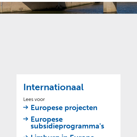
o
t
?
m
k
e
l
a
p
p
a
p
g
e
e
n
)
Internationaal
Lees voor
Europese projecten
Europese
subsidieprogramma's