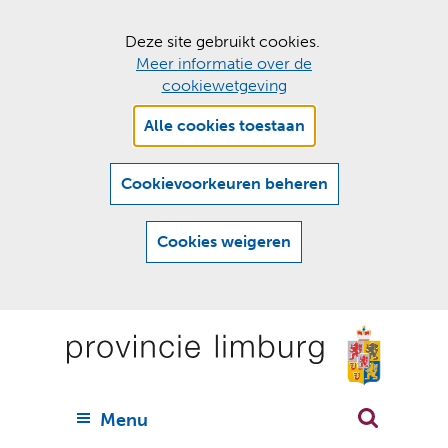
C
Deze site gebruikt cookies.
Meer informatie over de
o
cookiewetgeving
o
Hier
k
Alle cookies toestaan
kan
i
het
e
gebruik
Cookievoorkeuren beheren
van
s
cookies
t
Cookies weigeren
op
o
deze
Ga
e
website
naar
worden
s
(
toegestaan
n
t
de
of
a
a
geweigerd.
a
inhoud
a
r
U
Menu
h
n
i