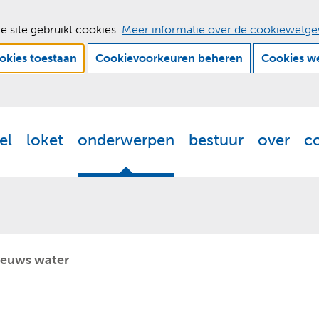
e site gebruikt cookies.
Meer informatie over de cookiewetge
ookies toestaan
Cookievoorkeuren beheren
Cookies w
Ga
naar
de
el
loket
onderwerpen
bestuur
over
c
Actueel
Uitklappen
Loket
Uitklappen
Onderwerpen
Uitklappen
Bestuur
Uitklappen
Ove
Uit
inhoud
ieuws water