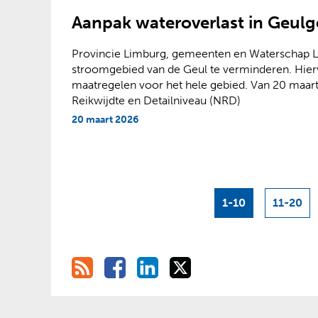
Aanpak wateroverlast in Geulg
Provincie Limburg, gemeenten en Waterschap L
stroomgebied van de Geul te verminderen. Hier
maatregelen voor het hele gebied. Van 20 maart 
Reikwijdte en Detailniveau (NRD)
20 maart 2026
1-10
11-20
R
D
D
D
D
S
e
e
e
e
S
l
l
l
l
e
e
e