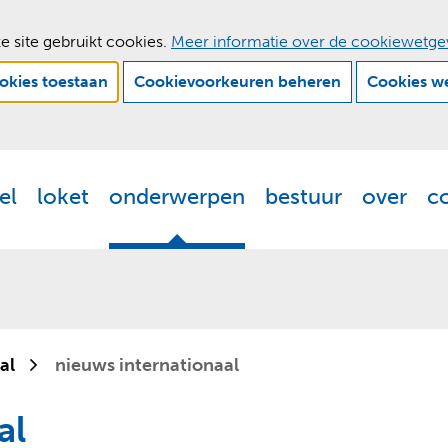
e site gebruikt cookies.
Meer informatie over de cookiewetge
ookies toestaan
Cookievoorkeuren beheren
Cookies w
Ga
naar
de
el
loket
onderwerpen
bestuur
over
c
Actueel
Uitklappen
Loket
Uitklappen
Onderwerpen
Uitklappen
Bestuur
Uitklappen
Ove
Uit
inhoud
al
nieuws internationaal
al