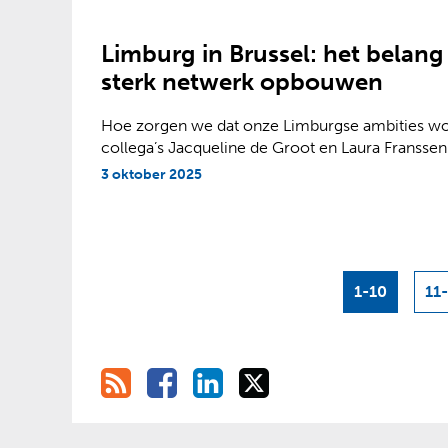
Limburg in Brussel: het belan
sterk netwerk opbouwen
Hoe zorgen we dat onze Limburgse ambities w
collega’s Jacqueline de Groot en Laura Franssen
3 oktober 2025
1-10
11
R
D
D
D
D
S
e
e
e
e
S
l
l
l
l
e
e
e