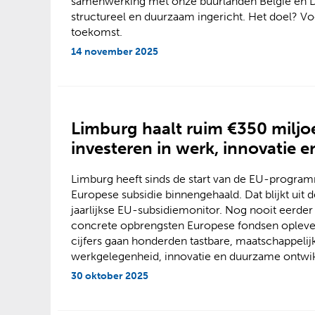
samenwerking met onze buurlanden België en Dui
structureel en duurzaam ingericht. Het doel? Vo
toekomst.
14 november 2025
Limburg haalt ruim €350 miljo
investeren in werk, innovatie e
Limburg heeft sinds de start van de EU-progra
Europese subsidie binnengehaald. Dat blijkt ui
jaarlijkse EU-subsidiemonitor. Nog nooit eerde
concrete opbrengsten Europese fondsen oplever
cijfers gaan honderden tastbare, maatschappelijk
werkgelegenheid, innovatie en duurzame ontwik
30 oktober 2025