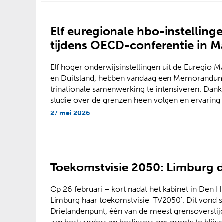
Elf euregionale hbo-instelli
tijdens OECD-conferentie in M
Elf hoger onderwijsinstellingen uit de Euregio 
en Duitsland, hebben vandaag een Memorand
trinationale samenwerking te intensiveren. Dan
studie over de grenzen heen volgen en ervaring 
27 mei 2026
Toekomstvisie 2050: Limburg d
Op 26 februari – kort nadat het kabinet in Den 
Limburg haar toekomstvisie 'TV2050'. Dit vond sym
Drielandenpunt, één van de meest grensoverstijg
aan bestuurders en beslissers om groots te bli