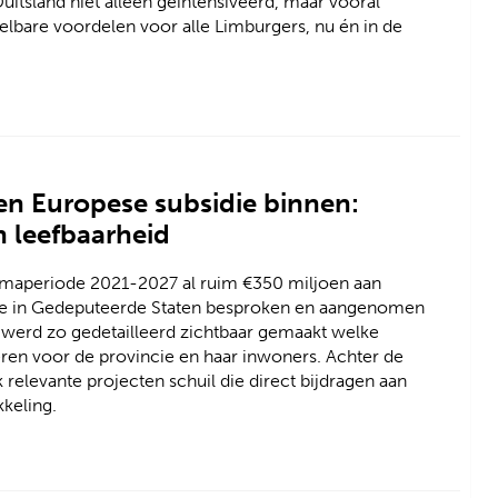
tsland niet alleen geïntensiveerd, maar vooral
elbare voordelen voor alle Limburgers, nu én in de
en Europese subsidie binnen:
n leefbaarheid
mmaperiode 2021-2027 al ruim €350 miljoen aan
t de in Gedeputeerde Staten besproken en aangenomen
r werd zo gedetailleerd zichtbaar gemaakt welke
en voor de provincie en haar inwoners. Achter de
 relevante projecten schuil die direct bijdragen aan
keling.