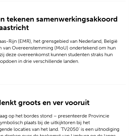
ngen tekenen samenwerkingsakkoord
aastricht
Maas-Rijn (EMR), het grensgebied van Nederland, België
um van Overeenstemming (MoU) ondertekend om hun
kzij deze overeenkomst kunnen studenten straks hun
opdoen in drie verschillende landen.
enkt groots en ver vooruit
Haag op het bordes stond – presenteerde Provincie
bolisch plaats bij de uitkijktoren bij het
ende locaties van het land. ‘TV2050’ is een uitnodiging
jven denken over de toekomst van Limburg op de lange