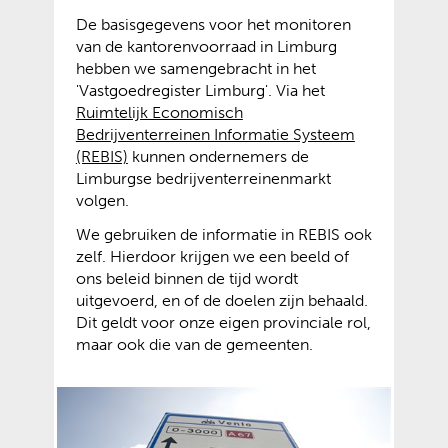
n
b
a
s
De basisgegevens voor het monitoren
n
i
van de kantorenvoorraad in Limburg
d
t
hebben we samengebracht in het
e
e
'Vastgoedregister Limburg'. Via het
r
)
Ruimtelijk Economisch
e
Bedrijventerreinen Informatie Systeem
(
(
w
(REBIS)
kunnen ondernemers de
v
o
e
Limburgse bedrijventerreinenmarkt
e
p
b
volgen.
r
e
s
We gebruiken de informatie in REBIS ook
w
n
i
zelf. Hierdoor krijgen we een beeld of
i
t
t
ons beleid binnen de tijd wordt
j
e
e
uitgevoerd, en of de doelen zijn behaald.
s
x
)
Dit geldt voor onze eigen provinciale rol,
t
t
maar ook die van de gemeenten.
n
e
a
r
a
n
r
e
e
w