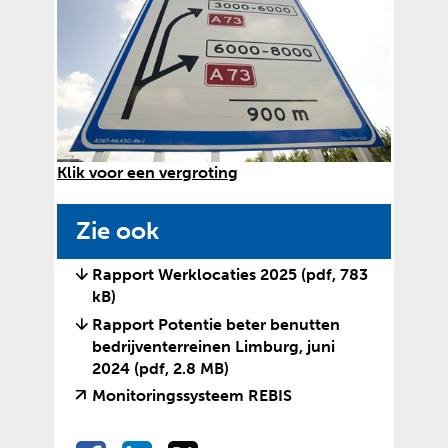
e
e
n
b
a
s
n
i
d
t
e
e
r
)
e
(
Klik voor een vergroting
w
a
e
f
Zie ook
b
b
s
e
Rapport Werklocaties 2025
(pdf, 783
i
e
kB)
t
l
e
Rapport Potentie beter benutten
d
)
bedrijventerreinen Limburg, juni
i
2024
(pdf, 2.8 MB)
n
g
(
(
Monitoringssysteem REBIS
:
v
o
5
e
p