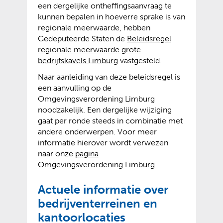
een dergelijke ontheffingsaanvraag te
kunnen bepalen in hoeverre sprake is van
regionale meerwaarde, hebben
Gedeputeerde Staten de
Beleidsregel
regionale meerwaarde grote
(
(
bedrijfskavels Limburg
vastgesteld.
v
o
Naar aanleiding van deze beleidsregel is
e
p
een aanvulling op de
r
e
Omgevingsverordening Limburg
w
n
noodzakelijk. Een dergelijke wijziging
i
t
gaat per ronde steeds in combinatie met
j
e
andere onderwerpen. Voor meer
s
x
informatie hierover wordt verwezen
t
t
naar onze
pagina
n
e
Omgevingsverordening Limburg
.
a
r
a
n
Actuele informatie over
r
e
bedrijventerreinen en
e
w
e
e
kantoorlocaties