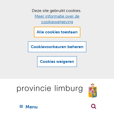
C
Deze site gebruikt cookies.
Meer informatie over de
o
cookiewetgeving
o
Hier
k
Alle cookies toestaan
kan
i
het
e
gebruik
Cookievoorkeuren beheren
van
s
cookies
t
Cookies weigeren
op
o
deze
Ga
e
website
naar
worden
s
(
toegestaan
n
t
de
of
a
a
geweigerd.
a
inhoud
a
r
U
Menu
h
n
i