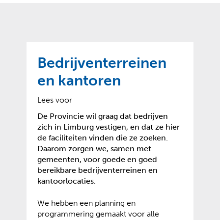
o
t
?
m
k
e
l
a
p
p
a
p
g
Bedrijventerreinen
e
e
n
en kantoren
)
Lees voor
De Provincie wil graag dat bedrijven
zich in Limburg vestigen, en dat ze hier
de faciliteiten vinden die ze zoeken.
Daarom zorgen we, samen met
gemeenten, voor goede en goed
bereikbare bedrijventerreinen en
kantoorlocaties.
We hebben een planning en
programmering gemaakt voor alle