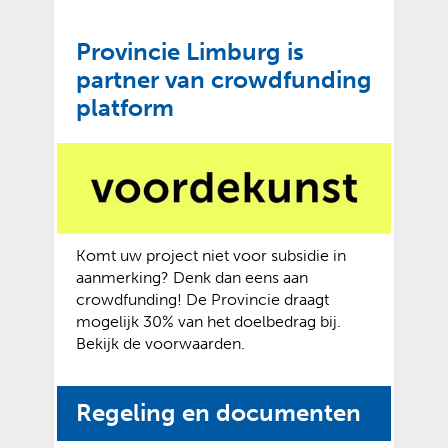
i
t
t
k
Provincie Limburg is
e
l
partner van crowdfunding
)
a
platform
p
p
e
n
Komt uw project niet voor subsidie in
aanmerking? Denk dan eens aan
crowdfunding! De Provincie draagt
mogelijk 30% van het doelbedrag bij.
Bekijk de voorwaarden.
Regeling en documenten