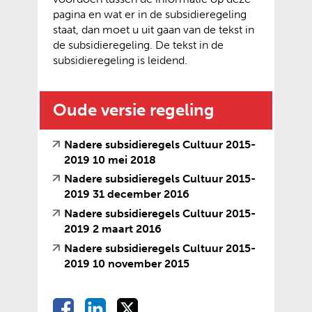
e
e
r
e
pagina en wat er in de subsidieregeling
r
)
e
w
staat, dan moet u uit gaan van de tekst in
e
e
e
de subsidieregeling. De tekst in de
w
n
b
subsidieregeling is leidend.
e
a
s
b
n
i
s
d
t
Oude versie regeling
i
e
e
t
r
)
e
Nadere subsidieregels Cultuur 2015-
e
)
(
(
2019 10 mei 2018
w
v
o
Nadere subsidieregels Cultuur 2015-
e
e
p
(
(
2019 31 december 2016
b
r
e
v
o
Nadere subsidieregels Cultuur 2015-
s
w
n
e
p
(
(
2019 2 maart 2016
i
i
t
r
e
v
o
t
Nadere subsidieregels Cultuur 2015-
j
e
w
n
e
p
e
(
(
2019 10 november 2015
s
x
i
t
r
e
)
v
o
t
t
j
e
w
n
e
p
n
e
s
x
D
D
D
i
t
D
r
e