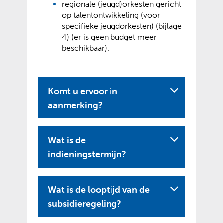
regionale (jeugd)orkesten gericht
j
e
op talentontwikkeling (voor
s
x
specifieke jeugdorkesten) (bijlage
t
t
4) (er is geen budget meer
n
e
beschikbaar).
a
r
a
n
r
e
e
w
Komt u ervoor in
e
e
aanmerking?
n
b
a
s
n
i
Wat is de
d
t
e
e
indieningstermijn?
r
)
e
w
Wat is de looptijd van de
e
U
subsidieregeling?
b
i
s