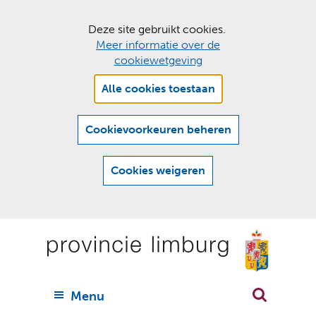
C
Deze site gebruikt cookies.
Meer informatie over de
o
cookiewetgeving
o
Hier
k
Alle cookies toestaan
kan
i
het
e
gebruik
Cookievoorkeuren beheren
van
s
cookies
t
Cookies weigeren
op
o
deze
Ga
e
website
naar
worden
s
(
toegestaan
n
t
de
of
a
a
geweigerd.
a
inhoud
a
r
U
Menu
h
n
i