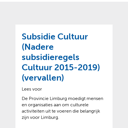
o
t
?
m
k
e
l
a
p
p
a
p
g
Subsidie Cultuur
e
e
n
(Nadere
)
subsidieregels
Cultuur 2015-2019)
(vervallen)
Lees voor
De Provincie Limburg moedigt mensen
en organisaties aan om culturele
activiteiten uit te voeren die belangrijk
zijn voor Limburg.