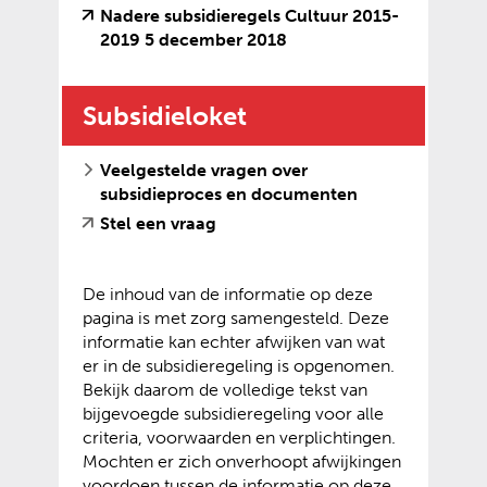
Nadere subsidieregels Cultuur 2015-
(
(
2019 5 december 2018
v
o
e
p
Subsidieloket
r
e
w
n
i
t
Veelgestelde vragen over
j
e
subsidieproces en documenten
s
x
(
(
Stel een vraag
t
t
v
o
n
e
e
p
a
r
r
e
De inhoud van de informatie op deze
a
n
w
n
pagina is met zorg samengesteld. Deze
r
e
i
t
informatie kan echter afwijken van wat
e
w
j
e
er in de subsidieregeling is opgenomen.
e
e
s
x
Bekijk daarom de volledige tekst van
n
b
t
t
bijgevoegde subsidieregeling voor alle
a
s
n
e
criteria, voorwaarden en verplichtingen.
n
i
a
r
Mochten er zich onverhoopt afwijkingen
d
t
a
n
voordoen tussen de informatie op deze