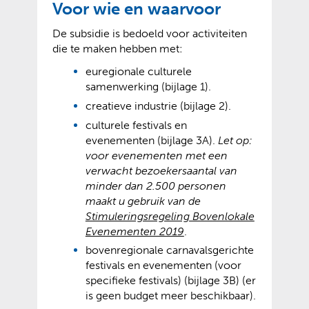
Voor wie en waarvoor
De subsidie is bedoeld voor activiteiten
die te maken hebben met:
euregionale culturele
samenwerking (bijlage 1).
creatieve industrie (bijlage 2).
culturele festivals en
evenementen (bijlage 3A).
Let op:
voor evenementen met een
verwacht bezoekersaantal van
minder dan 2.500 personen
maakt u gebruik van de
Stimuleringsregeling Bovenlokale
(
(
Evenementen 2019
.
v
o
bovenregionale carnavalsgerichte
e
p
festivals en evenementen (voor
r
e
specifieke festivals) (bijlage 3B) (er
w
n
is geen budget meer beschikbaar).
i
t