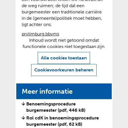
de weg ruimen; de tijd dat een
burgemeester een traditionele carrière
in de (gemeente)politiek moet hebben,
ligt achter ons.
prvlimburg.bbvms
C
Inhoud wordt niet getoond omdat
functionele cookies niet toegestaan zijn.
o
H
o
Alle cookies toestaan
i
k
e
Cookievoorkeuren beheren
i
r
e
k
a
s
Meer informatie
n
t
h
o
Benoemingsprocedure
e
burgemeester
(pdf, 446 kB)
e
t
g
Rol cdK in benoemingsprocedure
s
e
burgemeester
(pdf, 62 kB)