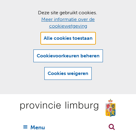
C
Deze site gebruikt cookies.
Meer informatie over de
o
cookiewetgeving
o
Hier
k
Alle cookies toestaan
kan
i
het
e
gebruik
Cookievoorkeuren beheren
van
s
cookies
t
Cookies weigeren
op
o
deze
Ga
e
website
naar
worden
s
(
toegestaan
n
t
de
of
a
a
geweigerd.
a
inhoud
a
r
U
Menu
h
n
i