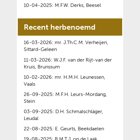
e
w
r
e
a
r
10-04-2025: M.F.W. Derks, Beesel
w
e
e
e
w
a
n
e
n
b
e
e
r
e
b
a
s
n
b
e
w
Recent herbenoemd
s
n
i
a
s
e
e
i
d
t
n
i
n
b
t
e
e
16-03-2026: mr. J.Th.C.M. Verheijen,
d
t
a
s
e
r
)
Sittard-Geleen
e
e
n
i
w
e
r
)
d
t
11-03-2026: W.J.F. van der Rijt-van der
o
w
e
e
e
Kruis, Brunssum
r
e
w
r
)
d
b
10-02-2026: mr. H.M.H. Leunessen,
e
e
e
s
Vaals
b
w
n
i
s
e
26-09-2025: M.F.H. Leurs-Mordang,
t
t
i
b
Stein
o
e
t
s
e
)
03-09-2025: D.H. Schmalschläger,
e
i
g
Leudal
)
t
e
e
22-08-2025: E. Geurts, Beekdaelen
s
)
t
19-08-2025: B.M.T.J. op de Laak,