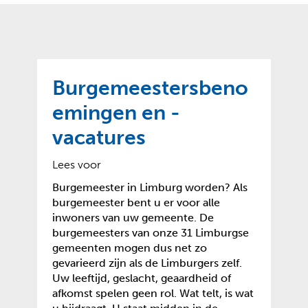
o
t
?
m
k
e
l
a
p
p
a
p
g
Burgemeestersbeno
e
e
n
emingen en -
)
vacatures
Lees voor
Burgemeester in Limburg worden? Als
burgemeester bent u er voor alle
inwoners van uw gemeente. De
burgemeesters van onze 31 Limburgse
gemeenten mogen dus net zo
gevarieerd zijn als de Limburgers zelf.
Uw leeftijd, geslacht, geaardheid of
afkomst spelen geen rol. Wat telt, is wat