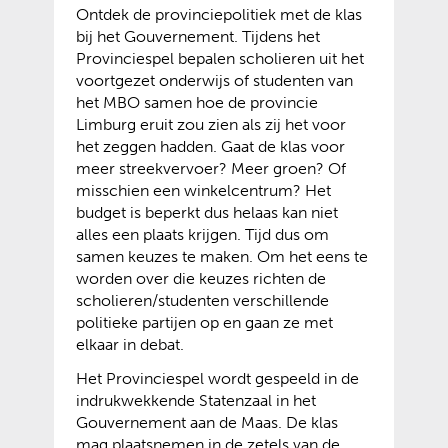
Ontdek de provinciepolitiek met de klas
a
n
e
bij het Gouvernement. Tijdens het
r
e
b
Provinciespel bepalen scholieren uit het
e
w
s
voortgezet onderwijs of studenten van
e
e
i
het MBO samen hoe de provincie
n
b
t
Limburg eruit zou zien als zij het voor
a
s
e
het zeggen hadden. Gaat de klas voor
n
i
)
meer streekvervoer? Meer groen? Of
d
t
misschien een winkelcentrum? Het
e
e
budget is beperkt dus helaas kan niet
r
)
alles een plaats krijgen. Tijd dus om
e
samen keuzes te maken. Om het eens te
w
worden over die keuzes richten de
e
scholieren/studenten verschillende
b
politieke partijen op en gaan ze met
s
elkaar in debat.
i
t
Het Provinciespel wordt gespeeld in de
e
indrukwekkende Statenzaal in het
)
Gouvernement aan de Maas. De klas
mag plaatsnemen in de zetels van de