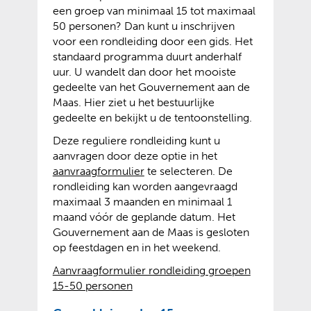
een groep van minimaal 15 tot maximaal
50 personen? Dan kunt u inschrijven
voor een rondleiding door een gids. Het
standaard programma duurt anderhalf
uur. U wandelt dan door het mooiste
gedeelte van het Gouvernement aan de
Maas. Hier ziet u het bestuurlijke
gedeelte en bekijkt u de tentoonstelling.
Deze reguliere rondleiding kunt u
aanvragen door deze optie in het
(
(
aanvraagformulier
te selecteren. De
v
o
rondleiding kan worden aangevraagd
e
p
maximaal 3 maanden en minimaal 1
r
e
maand vóór de geplande datum. Het
w
n
Gouvernement aan de Maas is gesloten
i
t
op feestdagen en in het weekend.
j
e
Aanvraagformulier rondleiding groepen
s
x
(
(
15-50 personen
t
t
v
o
n
e