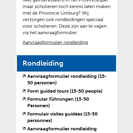
e
p
maar scholieren toch kennis laten maken
r
e
met de Provincie Limburg? Wij
w
n
verzorgen ook rondleidingen speciaal
i
t
voor scholieren. Deze zijn aan te vagen
j
e
via het aanvraagformulier.
s
x
t
t
(
(
Aanvraagformulier rondleiding
n
e
v
o
a
r
e
p
a
n
Rondleiding
r
e
r
e
w
n
e
w
i
t
Aanvraagformulier rondleiding (15-
e
e
j
e
(
(
50 personen)
n
b
s
x
v
o
(
(
Form guided tours (15-50 people)
a
s
t
t
e
p
v
o
Formular Führungen (15-50
n
i
n
e
r
e
e
p
(
(
Personen)
d
t
a
r
w
n
r
e
v
o
Formulair visites guidées (15-50
e
e
a
n
i
t
w
n
e
p
(
(
personnes)
r
)
r
e
j
e
i
t
r
e
v
o
e
e
w
s
x
Aanvraagformulier rondleiding
j
e
w
n