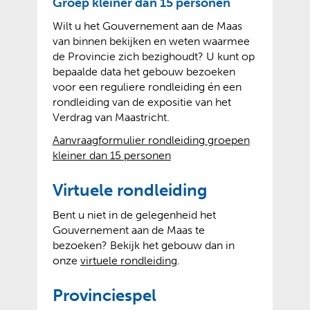
Groep kleiner dan 15 personen
e
p
a
r
r
e
Wilt u het Gouvernement aan de Maas
a
n
w
n
van binnen bekijken en weten waarmee
r
e
i
t
de Provincie zich bezighoudt? U kunt op
e
w
j
e
bepaalde data het gebouw bezoeken
e
e
s
x
voor een reguliere rondleiding én een
n
b
t
t
rondleiding van de expositie van het
a
s
n
e
Verdrag van Maastricht.
n
i
a
r
d
t
Aanvraagformulier rondleiding groepen
a
n
e
e
(
(
kleiner dan 15 personen
r
e
r
)
v
o
e
w
e
e
p
Virtuele rondleiding
e
e
w
r
e
n
b
e
Bent u niet in de gelegenheid het
w
n
a
s
b
Gouvernement aan de Maas te
i
t
n
i
s
bezoeken? Bekijk het gebouw dan in
j
e
d
t
i
onze
virtuele rondleiding
.
s
x
e
e
t
t
t
r
)
e
n
e
Provinciespel
e
)
a
r
w