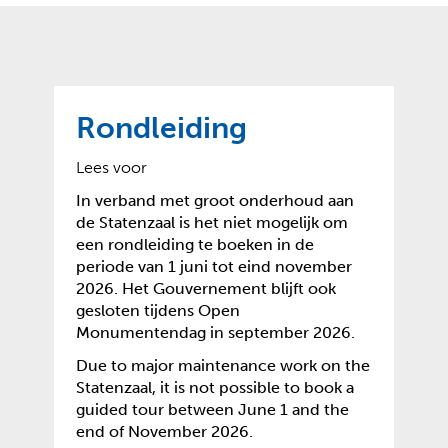
o
t
?
m
k
e
l
a
p
p
a
p
g
Rondleiding
e
e
n
)
Lees voor
In verband met groot onderhoud aan
de Statenzaal is het niet mogelijk om
een rondleiding te boeken in de
periode van 1 juni tot eind november
2026. Het Gouvernement blijft ook
gesloten tijdens Open
Monumentendag in september 2026.
Due to major maintenance work on the
Statenzaal, it is not possible to book a
guided tour between June 1 and the
end of November 2026.