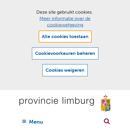
C
Deze site gebruikt cookies.
Meer informatie over de
o
cookiewetgeving
o
Hier
k
Alle cookies toestaan
kan
i
het
e
gebruik
Cookievoorkeuren beheren
van
s
cookies
t
Cookies weigeren
op
o
deze
Ga
e
website
naar
worden
s
(
toegestaan
n
t
de
of
a
a
geweigerd.
a
inhoud
a
r
U
Menu
h
n
i