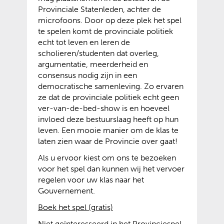
Provinciale Statenleden, achter de
microfoons. Door op deze plek het spel
te spelen komt de provinciale politiek
echt tot leven en leren de
scholieren/studenten dat overleg,
argumentatie, meerderheid en
consensus nodig zijn in een
democratische samenleving. Zo ervaren
ze dat de provinciale politiek echt geen
ver-van-de-bed-show is en hoeveel
invloed deze bestuurslaag heeft op hun
leven. Een mooie manier om de klas te
laten zien waar de Provincie over gaat!
Als u ervoor kiest om ons te bezoeken
voor het spel dan kunnen wij het vervoer
regelen voor uw klas naar het
Gouvernement.
(
(
Boek het spel (gratis)
v
o
Niet geïnteresseerd in het Provinciespel