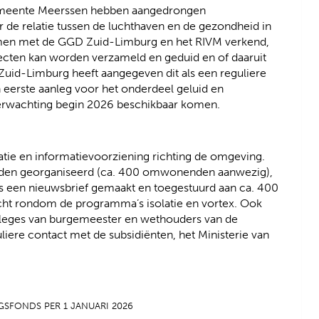
meente Meerssen hebben aangedrongen
 de relatie tussen de luchthaven en de gezondheid in
 samen met de GGD Zuid-Limburg en het RIVM verkend,
fecten kan worden verzameld en geduid en of daaruit
id-Limburg heeft aangegeven dit als een reguliere
 eerste aanleg voor het onderdeel geluid en
verwachting begin 2026 beschikbaar komen.
atie en informatievoorziening richting de omgeving.
nden georganiseerd (ca. 400 omwonenden aanwezig),
ks een nieuwsbrief gemaakt en toegestuurd aan ca. 400
cht rondom de programma’s isolatie en vortex. Ook
lleges van burgemeester en wethouders van de
iere contact met de subsidiënten, het Ministerie van
SFONDS PER 1 JANUARI 2026