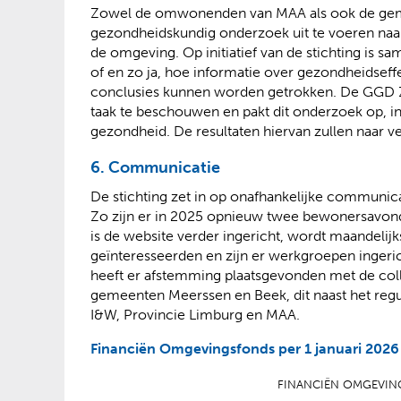
Zowel de omwonenden van MAA als ook de ge
gezondheidskundig onderzoek uit te voeren naar
de omgeving. Op initiatief van de stichting is
of en zo ja, hoe informatie over gezondheidsef
conclusies kunnen worden getrokken. De GGD Zu
taak te beschouwen en pakt dit onderzoek op, in
gezondheid. De resultaten hiervan zullen naar 
6. Communicatie
De stichting zet in op onafhankelijke communic
Zo zijn er in 2025 opnieuw twee bewonersavo
is de website verder ingericht, wordt maandelij
geïnteresseerden en zijn er werkgroepen ingeri
heeft er afstemming plaatsgevonden met de co
gemeenten Meerssen en Beek, dit naast het regul
I&W, Provincie Limburg en MAA.
Financiën Omgevingsfonds per 1 januari 2026
FINANCIËN OMGEVING