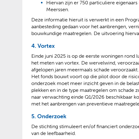
Hiervan zijn er 750 particuliere eigenaa
Meerssen.
Deze informatie hieruit is verwerkt in een Prog
aanbesteding gedaan voor het aanbrengen, ver
bouwkundige maatregelen. De uitvoering hiervan
4. Vortex
Einde juni 2025 is op de eerste woningen rond
het meten van vortex. De wervelwind, veroorzaa
afgelopen jaren meermaals schade veroorzaakt. O
Het fonds bouwt voort op die pilot door de risic
onderzoek moet meer inzicht geven in de belast
plekken en in de type maatregelen om schade zo
naar verwachting einde Q1/2026 beschikbaar ko
met het aanbrengen van preventieve maatregel
5. Onderzoek
De stichting stimuleert en/of financiert onderz
van de leefbaarheid.