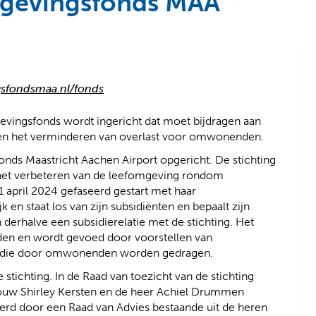
mgevingsfonds MAA
(
(
sfondsmaa.nl/fonds
v
o
e
p
ingsfonds wordt ingericht dat moet bijdragen aan
r
e
d en het verminderen van overlast voor omwonenden.
w
n
nds Maastricht Aachen Airport opgericht. De stichting
i
t
n het verbeteren van de leefomgeving rondom
j
e
 1 april 2024 gefaseerd gestart met haar
s
x
en staat los van zijn subsidiënten en bepaalt zijn
t
t
rhalve een subsidierelatie met de stichting. Het
n
e
en en wordt gevoed door voorstellen van
a
r
n die door omwonenden worden gedragen.
a
n
r
e
stichting. In de Raad van toezicht van de stichting
e
w
ouw Shirley Kersten en de heer Achiel Drummen
e
e
eerd door een Raad van Advies bestaande uit de heren