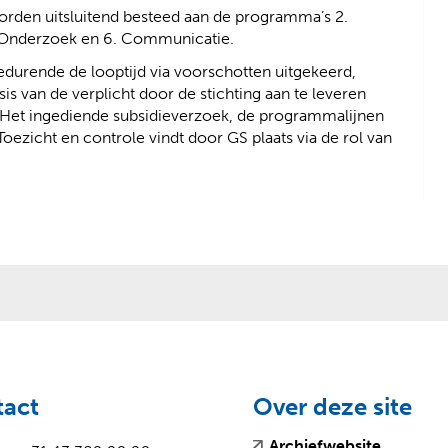
rden uitsluitend besteed aan de programma’s 2.
 5. Onderzoek en 6. Communicatie.
gedurende de looptijd via voorschotten uitgekeerd,
is van de verplicht door de stichting aan te leveren
. Het ingediende subsidieverzoek, de programmalijnen
oezicht en controle vindt door GS plaats via de rol van
tact
Over deze site
(
(
Archiefwebsite