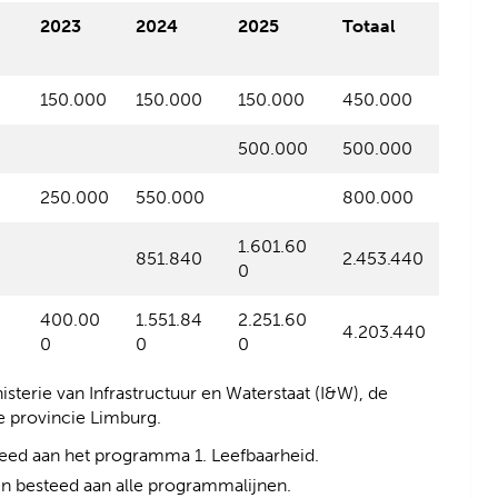
2023
2024
2025
Totaal
150.000
150.000
150.000
450.000
500.000
500.000
250.000
550.000
800.000
1.601.60
851.840
2.453.440
0
400.00
1.551.84
2.251.60
4.203.440
0
0
0
sterie van Infrastructuur en Waterstaat (I&W), de
e provincie Limburg.
eed aan het programma 1. Leefbaarheid.
 besteed aan alle programmalijnen.