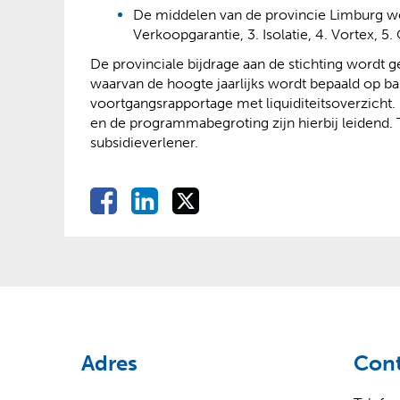
De middelen van de provincie Limburg wo
Verkoopgarantie, 3. Isolatie, 4. Vortex,
De provinciale bijdrage aan de stichting wordt 
waarvan de hoogte jaarlijks wordt bepaald op bas
voortgangsrapportage met liquiditeitsoverzicht
en de programmabegroting zijn hierbij leidend. T
subsidieverlener.
D
D
D
D
e
e
e
e
l
l
l
l
e
e
e
e
n
n
n
o
o
o
n
p
p
p
F
L
X
(
(
a
i
Adres
Con
v
o
c
n
e
p
e
k