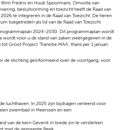
n
b
n, Wim Fredrix en Huub Spoormans. Omwille van
a
s
isering, besluitvorming en toezicht heeft de Raad van
n
i
-2026 te integreren in de Raad van Toezicht. De heren
d
t
um toegetreden als lid van de Raad van Toezicht.
e
e
 het programmaplan 2024-2030. Dit programmaplan wordt
r
)
 wordt voor u de stand van zaken weergegeven in de
e
ot Groot Project ‘Transitie MAA’, thans per 1 januari
w
e
b
oor de stichting geïnformeerd over de voortgang, voor
s
i
t
e
)
de luchthaven. In 2025 zijn bijdragen verleend voor
en een zwembad in Meerssen en een
id van de kern Geverik in brede zin te versterken.
ht met de gemeente Beek.