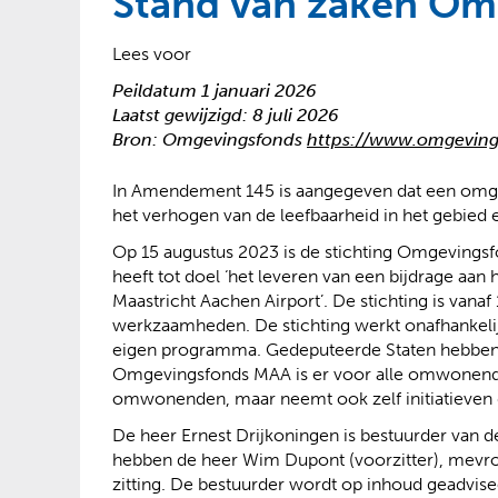
Stand van zaken O
?
Lees voor
Peildatum 1 januari 2026
Laatst gewijzigd: 8 juli 2026
Bron: Omgevingsfonds
https://www.omgeving
In Amendement 145 is aangegeven dat een omgev
het verhogen van de leefbaarheid in het gebie
Op 15 augustus 2023 is de stichting Omgevingsfo
heeft tot doel ‘het leveren van een bijdrage aa
Maastricht Aachen Airport’. De stichting is vanaf
werkzaamheden. De stichting werkt onafhankelijk 
eigen programma. Gedeputeerde Staten hebben de
Omgevingsfonds MAA is er voor alle omwonend
omwonenden, maar neemt ook zelf initiatieve
De heer Ernest Drijkoningen is bestuurder van de 
hebben de heer Wim Dupont (voorzitter), mevr
zitting. De bestuurder wordt op inhoud geadvis