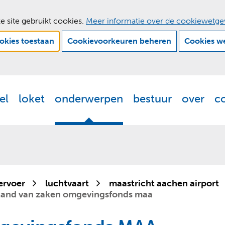
e site gebruikt cookies.
Meer informatie over de cookiewetge
ookies toestaan
Cookievoorkeuren beheren
Cookies w
Ga
naar
de
el
loket
onderwerpen
bestuur
over
c
Actueel
Uitklappen
Loket
Uitklappen
Onderwerpen
Uitklappen
Bestuur
Uitklappen
Ove
Uit
inhoud
ervoer
luchtvaart
maastricht aachen airport
tand van zaken omgevingsfonds maa