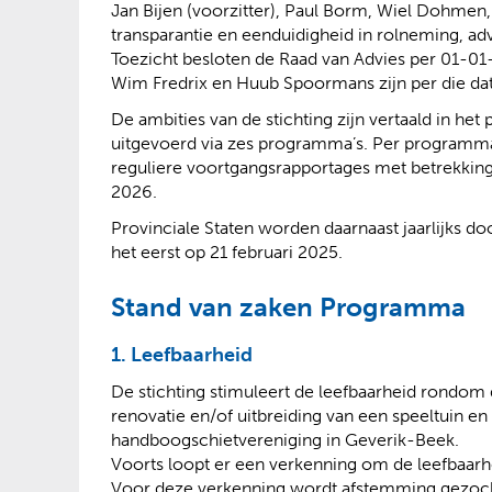
Jan Bijen (voorzitter), Paul Borm, Wiel Dohme
transparantie en eenduidigheid in rolneming, adv
Toezicht besloten de Raad van Advies per 01-01
Wim Fredrix en Huub Spoormans zijn per die dat
De ambities van de stichting zijn vertaald in
uitgevoerd via zes programma’s. Per programma
reguliere voortgangsrapportages met betrekking t
2026.
Provinciale Staten worden daarnaast jaarlijks d
het eerst op 21 februari 2025.
Stand van zaken Programma
1. Leefbaarheid
De stichting stimuleert de leefbaarheid rondom 
renovatie en/of uitbreiding van een speeltuin 
handboogschietvereniging in Geverik-Beek.
Voorts loopt er een verkenning om de leefbaarhe
Voor deze verkenning wordt afstemming gezoc