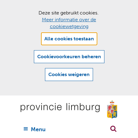
C
Deze site gebruikt cookies.
Meer informatie over de
o
cookiewetgeving
o
Hier
k
Alle cookies toestaan
kan
i
het
e
gebruik
Cookievoorkeuren beheren
van
s
cookies
t
Cookies weigeren
op
o
deze
Ga
e
website
naar
worden
s
(
toegestaan
n
t
de
of
a
a
geweigerd.
a
inhoud
a
r
U
Menu
h
n
i