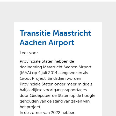
o
t
?
m
k
e
l
a
p
p
a
p
g
Transitie Maastricht
e
e
n
Aachen Airport
)
Lees voor
Provinciale Staten hebben de
deelneming Maastricht Aachen Airport
(MAA) op 4 juli 2014 aangewezen als
Groot Project. Sindsdien worden
Provinciale Staten onder meer middels
halfjaarlijkse voortgangsrapportages
door Gedeputeerde Staten op de hoogte
gehouden van de stand van zaken van
het project.
In de zomer van 2022 hebben