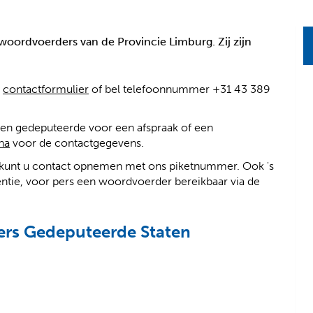
oordvoerders van de Provincie Limburg. Zij zijn
(
(
t
contactformulier
of bel telefoonnummer +31 43 389
v
o
e
p
een gedeputeerde voor een afspraak of een
r
e
na
voor de contactgegevens.
w
n
i
t
n kunt u contact opnemen met ons piketnummer. Ook 's
j
e
gentie, voor pers een woordvoerder bereikbaar via de
s
x
t
t
n
e
rs Gedeputeerde Staten
a
r
a
n
r
e
e
w
e
e