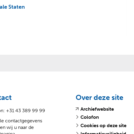
ale Staten
tact
Over deze site
(
(
Archiefwebsite
on: +31 43 389 99 99
v
o
Colofon
lle contactgegevens
e
p
Cookies op deze site
en wij u naar de
r
e
tpagina
.
Informatieveiligheid