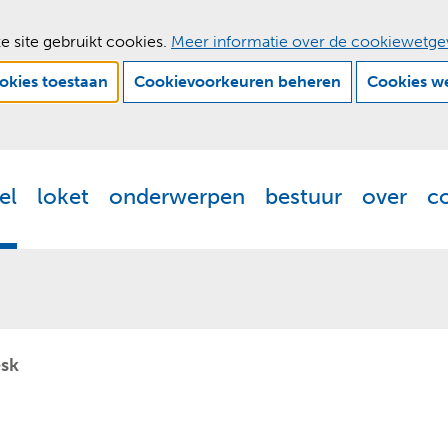
e site gebruikt cookies.
Meer informatie over de cookiewetge
ookies toestaan
Cookievoorkeuren beheren
Cookies w
Ga
naar
de
el
loket
onderwerpen
bestuur
over
c
Actueel
Uitklappen
Loket
Uitklappen
Onderwerpen
Uitklappen
Bestuur
Uitklappen
Ove
Uit
inhoud
esk