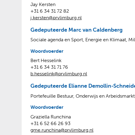
Jay Kersten
+31 6 34 31 72 82
j.kersten@prvlimburg.nl
Gedeputeerde Marc van Caldenberg
Sociale agenda en Sport, Energie en Klimaat, Mi
Woordvoerder
Bert Hesselink
+31 6 34 31 71 76
b.hesselink@prvlimburg.nl
Gedeputeerde Elianne Demollin-Schneid
Portefeuille Bestuur, Onderwijs en Arbeidsmark
Woordvoerder
Graziella Runchina
+31 6 52 66 26 93
gme.runchina@prvlimburg.nl