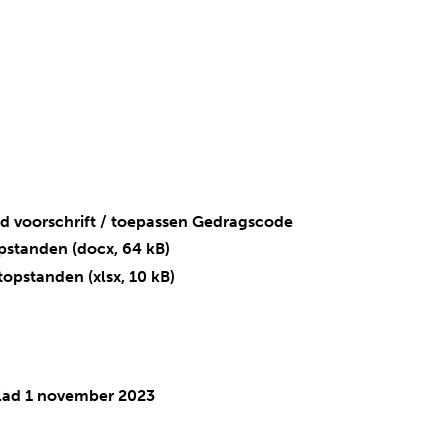
w
(
(
nd voorschrift / toepassen Gedragscode
v
o
opstanden
(docx, 64 kB)
e
p
utopstanden
(xlsx, 10 kB)
r
e
w
n
i
t
j
e
s
x
w
(
(
blad 1 november 2023
t
t
v
o
n
e
e
p
a
r