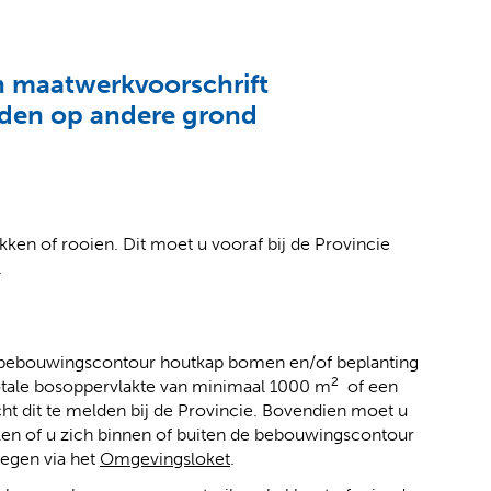
 maatwerkvoorschrift
den op andere grond
en of rooien. Dit moet u vooraf bij de Provincie
.
 bebouwingscontour houtkap bomen en/of beplanting
2
totale bosoppervlakte van minimaal 1000 m
of een
t dit te melden bij de Provincie. Bovendien moet u
len of u zich binnen of buiten de bebouwingscontour
(
(
legen via het
Omgevingsloket
.
v
o