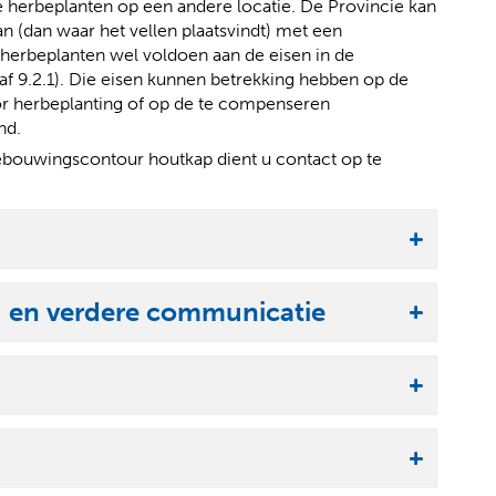
w
te herbeplanten op een andere locatie. De Provincie kan
e
n (dan waar het vellen plaatsvindt) met een
b
herbeplanten wel voldoen aan de eisen in de
s
 9.2.1). Die eisen kunnen betrekking hebben op de
i
or herbeplanting of op de te compenseren
t
nd.
e
bouwingscontour houtkap dient u contact op te
)
g en verdere communicatie