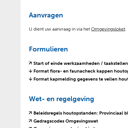
e
i
p
l
n
t
p
Aanvragen
a
k
e
p
l
n
(
(
U dient uw aanvraag in via het
Omgevingsloket
.
p
a
v
o
e
p
e
p
n
Formulieren
r
e
p
n
e
i
t
Start of einde werkzaamheden / taakstelle
n
j
e
Format flora- en faunacheck kappen hout
s
x
Format kapmelding gegevens te vellen ho
t
t
n
e
a
r
Wet- en regelgeving
a
n
r
e
e
Beleidsregels houtopstanden: Provinciaal 
e
e
(
(
Gedragscodes Omgevingswet
n
b
v
o