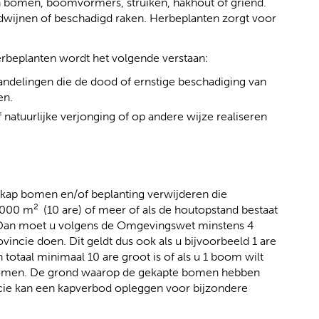
n bomen, boomvormers, struiken, hakhout of griend.
e
p
erdwijnen of beschadigd raken. Herbeplanten zorgt voor
r
e
w
n
i
t
erbeplanten wordt het volgende verstaan:
j
e
handelingen die de dood of ernstige beschadiging van
s
x
en.
t
t
 natuurlijke verjonging of op andere wijze realiseren
n
e
a
r
a
n
r
e
e
w
kap bomen en/of beplanting verwijderen die
e
e
2
 1000 m
(10 are) of meer of als de houtopstand bestaat
n
b
? Dan moet u volgens de Omgevingswet minstens 4
a
s
incie doen. Dit geldt dus ook als u bijvoorbeeld 1 are
n
i
totaal minimaal 10 are groot is of als u 1 boom wilt
d
t
1 bomen. De grond waarop de gekapte bomen hebben
e
e
cie kan een kapverbod opleggen voor bijzondere
r
)
e