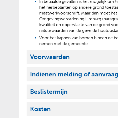
In bepaalde gevallen is het mogelijk om 
het herbeplanten op andere grond toestaa
maatwerkvoorschrift. Maar dan moet het 
Omgevingsverordening Limburg (paragraaf
kwaliteit en oppervlakte van de grond vo
natuurwaarden van de gevelde houtopsta
Voor het kappen van bomen binnen de be
nemen met de gemeente.
Voorwaarden
U
i
Indienen melding of aanvraa
t
U
k
i
l
Beslistermijn
t
U
a
k
i
p
l
Kosten
t
p
U
a
k