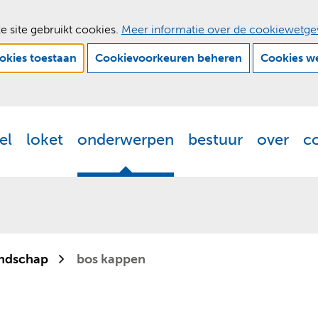
e site gebruikt cookies.
Meer informatie over de cookiewetge
ookies toestaan
Cookievoorkeuren beheren
Cookies w
Ga
naar
de
el
loket
onderwerpen
bestuur
over
c
Actueel
Uitklappen
Loket
Uitklappen
Onderwerpen
Uitklappen
Bestuur
Uitklappen
Ove
Uit
inhoud
andschap
bos kappen