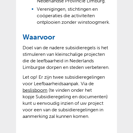
Nederlandse Provincie Limburg.
e
e
w
e
Verenigingen, stichtingen en
e
n
coöperaties die activiteiten
b
a
ontplooien zonder winstoogmerk.
s
n
i
d
Waarvoor
t
e
e
r
Doel van de nadere subsidieregels is het
)
e
stimuleren van kleinschalige projecten
w
die de leefbaarheid in Nederlands
e
Limburgse dorpen en steden verbeteren.
b
Let op! Er zijn twee subsidieregelingen
s
voor Leefbaarheidsaanpak. Via de
i
beslisboom
(te vinden onder het
t
kopje Subsidieregeling en documenten)
e
kunt u eenvoudig inzien of uw project
)
voor een van de subsidieregelingen in
aanmerking zal kunnen komen.