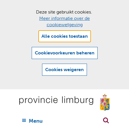
C
Deze site gebruikt cookies.
Meer informatie over de
o
cookiewetgeving
o
Hier
k
Alle cookies toestaan
kan
i
het
e
gebruik
Cookievoorkeuren beheren
van
s
cookies
t
Cookies weigeren
op
o
deze
Ga
e
website
naar
worden
s
(
toegestaan
n
t
de
of
a
a
geweigerd.
a
inhoud
a
r
U
Menu
h
n
i