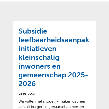
o
t
?
m
k
e
l
a
p
p
a
p
g
Subsidie
e
e
n
leefbaarheidsaanpak
)
initiatieven
kleinschalig
inwoners en
gemeenschap 2025-
2026
Lees voor
Wij willen het mogelijk maken dat (een
aantal) burgers eigenaarschap nemen