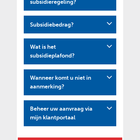
subsidieregeling?
Subsidiebedrag?
Wat is het
subsidieplafond?
Wanneer komt u niet in
aanmerking?
Beheer uw aanvraag via
U
mijn klantportaal
i
t