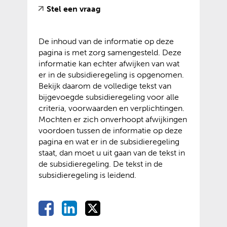
r
)
(
(
Stel een vraag
e
e
v
o
b
w
e
p
s
e
De inhoud van de informatie op deze
r
e
i
b
pagina is met zorg samengesteld. Deze
w
n
t
s
informatie kan echter afwijken van wat
i
t
e
i
er in de subsidieregeling is opgenomen.
j
e
)
t
Bekijk daarom de volledige tekst van
s
x
e
bijgevoegde subsidieregeling voor alle
t
t
)
criteria, voorwaarden en verplichtingen.
n
e
Mochten er zich onverhoopt afwijkingen
a
r
voordoen tussen de informatie op deze
a
n
pagina en wat er in de subsidieregeling
r
e
staat, dan moet u uit gaan van de tekst in
e
w
de subsidieregeling. De tekst in de
e
e
subsidieregeling is leidend.
n
b
a
s
n
i
D
D
D
D
d
t
e
e
e
e
e
e