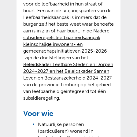
voor de leefbaarheid in hun straat of
buurt. Een van de uitgangspunten van de
Leefbaarheidsaanpak is immers dat de
burger zelf het beste weet waar behoefte
aan is in zijn of haar buurt. In de
Nadere
subsidieregels leefbaarheidsaanpak
kleinschalige inwoners- en
(
gemeenschapsinitiatieven 2025-2026
(
v
zijn de doelstellingen van het
o
e
Beleidskader Leefbare Steden en Dorpen
p
r
2024-2027 en het Beleidskader Samen
e
w
Leven en Bestaanszekerheid 2024-2027
n
i
van de provincie Limburg op het gebied
t
j
van leefbaarheid geïntegreerd tot één
e
s
subsidieregeling.
x
t
t
n
Voor wie
e
a
Natuurlijke personen
r
a
(particulieren) wonend in
n
r