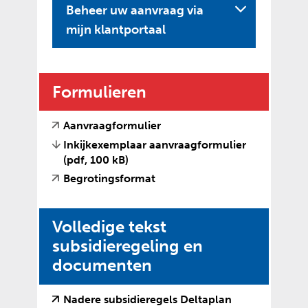
Beheer uw aanvraag via
U
mijn klantportaal
i
t
k
Formulieren
l
a
(
(
Aanvraagformulier
v
o
p
Inkijkexemplaar aanvraagformulier
e
p
(pdf, 100 kB)
p
r
e
(
(
Begrotingsformat
e
w
n
v
o
i
t
n
e
p
j
e
Volledige tekst
r
e
s
x
w
n
subsidieregeling en
t
t
i
t
n
e
documenten
j
e
a
r
s
x
a
n
t
t
Nadere subsidieregels Deltaplan
r
e