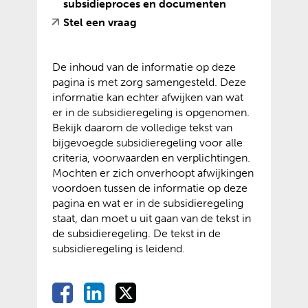
e
e
)
subsidieproces en documenten
r
)
(
(
Stel een vraag
e
v
o
w
e
p
e
De inhoud van de informatie op deze
r
e
b
pagina is met zorg samengesteld. Deze
w
n
s
informatie kan echter afwijken van wat
i
t
i
er in de subsidieregeling is opgenomen.
j
e
t
Bekijk daarom de volledige tekst van
s
x
e
bijgevoegde subsidieregeling voor alle
t
t
)
criteria, voorwaarden en verplichtingen.
n
e
Mochten er zich onverhoopt afwijkingen
a
r
voordoen tussen de informatie op deze
a
n
pagina en wat er in de subsidieregeling
r
e
staat, dan moet u uit gaan van de tekst in
e
w
de subsidieregeling. De tekst in de
e
e
subsidieregeling is leidend.
n
b
a
s
n
i
D
D
D
D
d
t
e
e
e