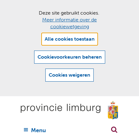
C
Deze site gebruikt cookies.
Meer informatie over de
o
cookiewetgeving
o
Hier
k
Alle cookies toestaan
kan
i
het
e
gebruik
Cookievoorkeuren beheren
van
s
cookies
t
Cookies weigeren
op
o
deze
Ga
e
website
naar
worden
s
(
toegestaan
n
t
de
of
a
a
geweigerd.
a
inhoud
a
r
U
Menu
h
n
i