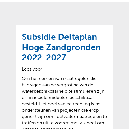
o
t
?
m
k
e
l
a
p
p
a
p
g
Subsidie Deltaplan
e
e
n
Hoge Zandgronden
)
2022-2027
Lees voor
Om het nemen van maatregelen die
bijdragen aan de vergroting van de
waterbeschikbaarheid te stimuleren zijn
er financiële middelen beschikbaar
gesteld. Het doel van de regeling is het
ondersteunen van projecten die erop
gericht zijn om zoetwatermaatregelen te
treffen en uit te voeren met als doel om