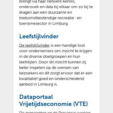
v
o
brengt via haar netwerk kennis,
e
p
onderzoek en data bij elkaar om zo bij te
r
e
dragen aan een duurzame en
w
n
toekomstbestendige recreatie- en
i
t
toerismesector in Limburg.
j
e
s
x
Leefstijlvinder
t
t
(
(
De leefstijlvinder
is een handige tool
n
e
v
o
voor ondernemers om inzicht te krijgen
a
r
e
p
in de diverse doelgroepen en hun
a
n
r
e
leefstijlen. Door dit inzicht kunnen zij
r
e
w
n
beter inspelen op de wensen van
e
w
i
t
bezoekers en dit zorgt ervoor dat er een
e
e
j
e
kwalitatief goed en onderscheidend
n
b
s
x
aanbod in Limburg is.
a
s
t
t
n
i
n
e
d
t
Dataportaal
a
r
e
e
Vrijetijdseconomie (VTE)
a
n
r
)
r
e
e
De gemeenten en de Provincie werken