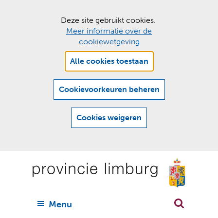
C
Deze site gebruikt cookies.
Meer informatie over de
o
cookiewetgeving
o
Hier
k
Alle cookies toestaan
kan
i
het
e
gebruik
Cookievoorkeuren beheren
van
s
cookies
t
Cookies weigeren
op
o
deze
Ga
e
website
naar
worden
s
(
toegestaan
n
t
de
of
a
a
geweigerd.
a
inhoud
a
r
U
Menu
h
n
i