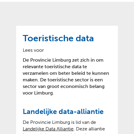
o
t
?
m
k
e
l
a
p
p
a
p
g
Toeristische data
e
e
n
)
Lees voor
De Provincie Limburg zet zich in om
relevante toeristische data te
verzamelen om beter beleid te kunnen
maken. De toeristische sector is een
sector van groot economisch belang
voor Limburg.
Landelijke data-alliantie
De Provincie Limburg is lid van de
(
(
Landelijke Data Alliantie
. Deze alliantie