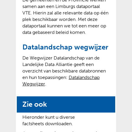
e
w
w
samen aan een Limburgs dataportaal
e
e
e
VTE. Hierin zal alle relevante data op één
n
b
b
plek beschikbaar worden. Met deze
a
s
s
dataportaal kunnen we tot een meer op
n
i
i
data gebaseerd beleid komen.
d
t
t
e
e
e
Datalandschap wegwijzer
r
)
)
e
De Wegwijzer Datalandschap van de
w
Landelijke Data Alliantie geeft een
e
overzicht van beschikbare databronnen
b
en hun toepassingen:
Datalandschap
s
(
(
Wegwijzer
.
i
v
o
t
e
p
e
Zie ook
r
e
)
w
n
i
t
Hieronder kunt u diverse
j
e
factsheets downloaden.
s
x