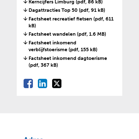
Kerncijfers Limburg
(pdf, 86 kB)
t
t
Dagattracties Top 50
(pdf, 91 kB)
n
e
a
r
Factsheet recreatief fietsen
(pdf, 611
a
n
kB)
r
e
Factsheet wandelen
(pdf, 1.6 MB)
e
w
Factsheet inkomend
e
e
verblijfstoerisme
(pdf, 155 kB)
n
b
Factsheet inkomend dagtoerisme
a
s
(pdf, 367 kB)
n
i
d
t
e
e
D
D
D
D
r
)
e
e
e
e
e
l
l
l
l
w
e
e
e
e
e
n
n
n
b
o
o
o
n
s
p
p
p
i
F
L
X
t
(
(
a
i