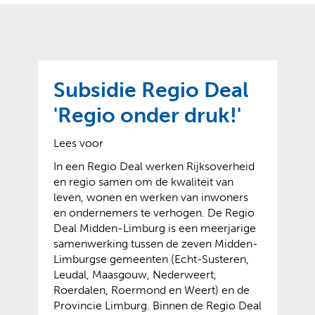
o
t
?
m
k
e
l
a
p
p
a
p
g
Subsidie Regio Deal
e
e
n
'Regio onder druk!'
)
Lees voor
In een Regio Deal werken Rijksoverheid
en regio samen om de kwaliteit van
leven, wonen en werken van inwoners
en ondernemers te verhogen. De Regio
Deal Midden-Limburg is een meerjarige
samenwerking tussen de zeven Midden-
Limburgse gemeenten (Echt-Susteren,
Leudal, Maasgouw, Nederweert,
Roerdalen, Roermond en Weert) en de
Provincie Limburg. Binnen de Regio Deal