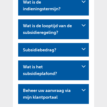
Wat is de
indieningstermijn?
Wat is de looptijd van de
subsidieregeling?
Subsidiebedrag?
Wat is het
subsidieplafond?
Beheer uw aanvraag via
U
mijn klantportaal
i