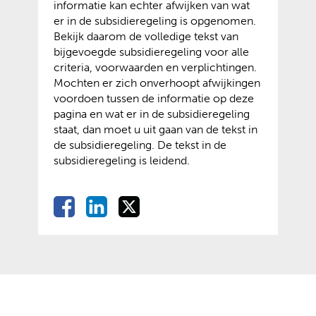
informatie kan echter afwijken van wat
i
t
e
i
er in de subsidieregeling is opgenomen.
j
e
w
t
Bekijk daarom de volledige tekst van
s
x
e
e
bijgevoegde subsidieregeling voor alle
t
t
b
)
criteria, voorwaarden en verplichtingen.
n
e
s
Mochten er zich onverhoopt afwijkingen
a
r
i
voordoen tussen de informatie op deze
a
n
t
pagina en wat er in de subsidieregeling
r
e
e
staat, dan moet u uit gaan van de tekst in
e
w
)
de subsidieregeling. De tekst in de
e
e
subsidieregeling is leidend.
n
b
a
s
n
i
D
D
D
D
d
t
e
e
e
e
e
e
l
l
l
r
)
l
e
e
e
e
e
n
n
n
w
o
o
o
n
e
p
p
p
b
F
L
X