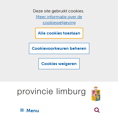
C
Deze site gebruikt cookies.
Meer informatie over de
o
cookiewetgeving
o
Hier
k
Alle cookies toestaan
kan
i
het
e
gebruik
Cookievoorkeuren beheren
van
s
cookies
t
Cookies weigeren
op
o
deze
Ga
e
website
naar
worden
s
(
toegestaan
n
t
de
of
a
a
geweigerd.
a
inhoud
a
r
U
Menu
h
n
i