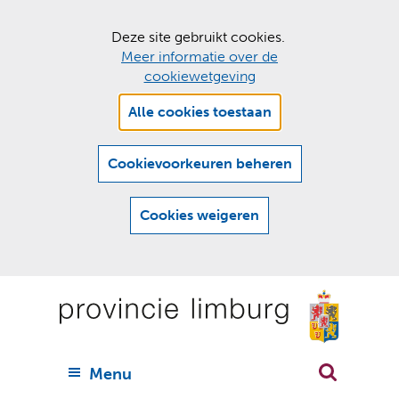
C
Deze site gebruikt cookies.
Meer informatie over de
o
cookiewetgeving
o
Hier
k
Alle cookies toestaan
kan
i
het
e
gebruik
Cookievoorkeuren beheren
van
s
cookies
t
Cookies weigeren
op
o
deze
Ga
e
website
naar
worden
s
(
toegestaan
n
t
de
of
a
a
geweigerd.
a
inhoud
a
r
U
Menu
h
n
i