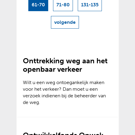
61-70
71-80
131-135
n
d
volgende
e
resultaten
x
Onttrekking weg aan het
openbaar verkeer
Wilt u een weg ontoegankelijk maken
voor het verkeer? Dan moet u een
verzoek indienen bij de beheerder van
de weg.