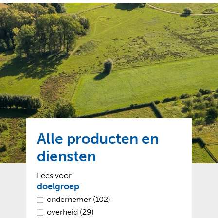
o
t
?
m
k
e
l
a
p
p
a
p
g
e
e
n
)
Alle producten en
diensten
Lees voor
Facetten
doelgroep
ondernemer (102)
overheid (29)