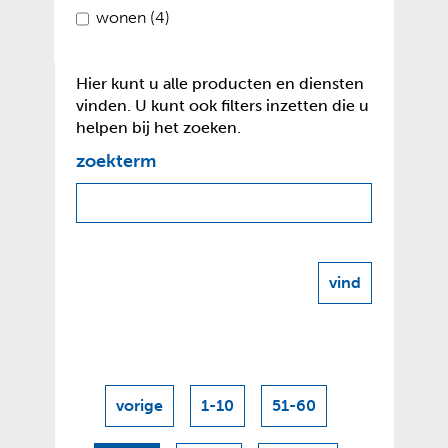
wonen (4)
Hier kunt u alle producten en diensten
vinden. U kunt ook filters inzetten die u
helpen bij het zoeken.
Z
Zoeken
zoekterm
binnen
o
de
e
index
k
e
vind
n
i
n
d
vorige
1-10
51-60
e
resultaten
i