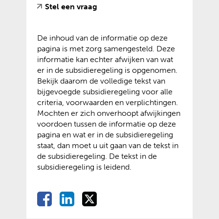
e
t
(
(
Stel een vraag
a
s
i
)
e
v
o
n
i
t
)
e
p
d
t
e
De inhoud van de informatie op deze
r
e
e
e
)
pagina is met zorg samengesteld. Deze
w
n
r
)
informatie kan echter afwijken van wat
i
t
e
er in de subsidieregeling is opgenomen.
j
e
w
Bekijk daarom de volledige tekst van
s
x
e
bijgevoegde subsidieregeling voor alle
t
t
b
criteria, voorwaarden en verplichtingen.
n
e
s
Mochten er zich onverhoopt afwijkingen
a
r
i
voordoen tussen de informatie op deze
a
n
t
pagina en wat er in de subsidieregeling
r
e
e
staat, dan moet u uit gaan van de tekst in
e
w
)
de subsidieregeling. De tekst in de
e
e
subsidieregeling is leidend.
n
b
a
s
n
i
D
D
D
D
d
t
e
e
e
e
e
e
l
l
l