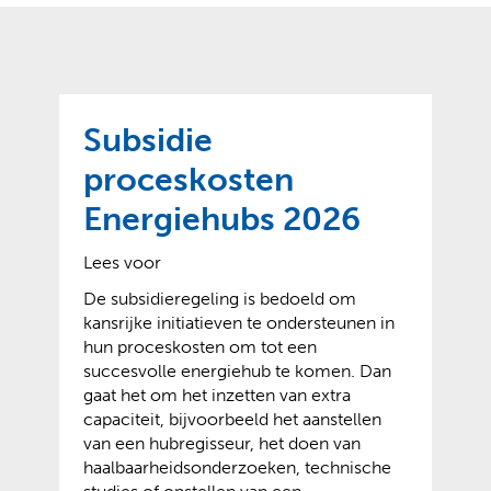
o
t
?
m
k
e
l
a
p
p
a
p
g
Subsidie
e
e
n
proceskosten
)
Energiehubs 2026
Lees voor
De subsidieregeling is bedoeld om
kansrijke initiatieven te ondersteunen in
hun proceskosten om tot een
succesvolle energiehub te komen. Dan
gaat het om het inzetten van extra
capaciteit, bijvoorbeeld het aanstellen
van een hubregisseur, het doen van
haalbaarheidsonderzoeken, technische