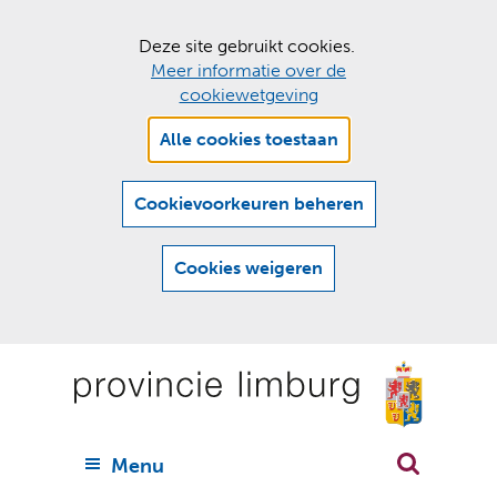
C
Deze site gebruikt cookies.
Meer informatie over de
o
cookiewetgeving
o
Hier
k
Alle cookies toestaan
kan
i
het
e
gebruik
Cookievoorkeuren beheren
van
s
cookies
t
Cookies weigeren
op
o
deze
Ga
e
website
naar
worden
s
(
toegestaan
n
t
de
of
a
a
geweigerd.
a
inhoud
a
r
U
Menu
h
n
i