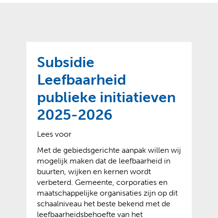
o
t
?
m
k
e
l
a
p
p
a
p
g
Subsidie
e
e
n
Leefbaarheid
)
publieke initiatieven
2025-2026
Lees voor
Met de gebiedsgerichte aanpak willen wij
mogelijk maken dat de leefbaarheid in
buurten, wijken en kernen wordt
verbeterd. Gemeente, corporaties en
maatschappelijke organisaties zijn op dit
schaalniveau het beste bekend met de
leefbaarheidsbehoefte van het