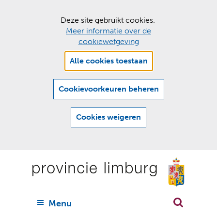
C
Deze site gebruikt cookies.
Meer informatie over de
o
cookiewetgeving
o
Hier
k
Alle cookies toestaan
kan
i
het
e
gebruik
Cookievoorkeuren beheren
van
s
cookies
t
Cookies weigeren
op
o
deze
Ga
e
website
naar
worden
s
(
toegestaan
n
t
de
of
a
a
geweigerd.
a
inhoud
a
r
U
Menu
h
n
i