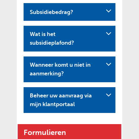
Subsidiebedrag?
Wat is het
subsidieplafond?
Wanneer komt u niet in
aanmerking?
Beheer uw aanvraag via
U
mijn klantportaal
i
t
k
Formulieren
l