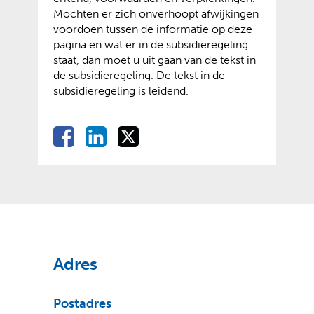
t
Mochten er zich onverhoopt afwijkingen
a
r
e
voordoen tussen de informatie op deze
a
n
)
pagina en wat er in de subsidieregeling
r
e
staat, dan moet u uit gaan van de tekst in
e
w
de subsidieregeling. De tekst in de
e
e
subsidieregeling is leidend.
n
b
a
s
n
i
D
D
D
D
d
t
e
e
e
e
e
e
l
l
l
r
)
l
e
e
e
e
e
n
n
n
w
o
o
o
n
e
p
p
p
b
F
L
X
s
(
(
a
i
Adres
i
v
o
c
n
t
e
p
e
k
e
r
e
b
e
Postadres
)