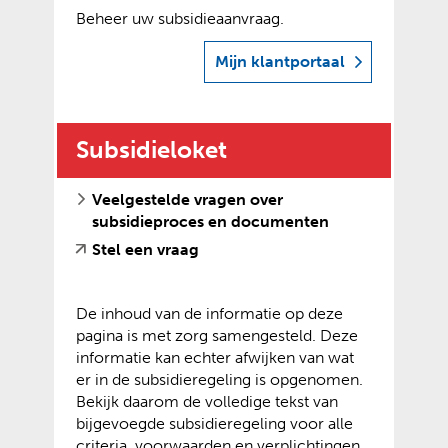
j
e
a
s
Beheer uw subsidieaanvraag.
r
)
s
x
n
i
e
t
t
d
t
Mijn klantportaal
w
(verwijst naar een andere website)
(opent externe website)
n
e
e
e
e
a
r
r
)
b
a
n
e
s
r
e
w
Subsidieloket
i
e
w
e
t
e
e
b
e
Veelgestelde vragen over
n
b
s
)
subsidieproces en documenten
a
s
i
n
i
(
(
Stel een vraag
t
d
t
v
o
e
e
e
e
p
)
r
)
De inhoud van de informatie op deze
r
e
e
pagina is met zorg samengesteld. Deze
w
n
w
informatie kan echter afwijken van wat
i
t
e
er in de subsidieregeling is opgenomen.
j
e
b
Bekijk daarom de volledige tekst van
s
x
s
bijgevoegde subsidieregeling voor alle
t
t
i
criteria, voorwaarden en verplichtingen.
n
e