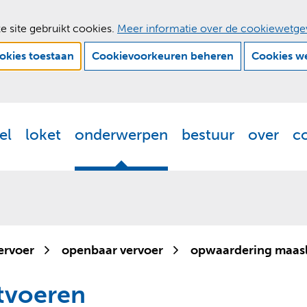
e site gebruikt cookies.
Meer informatie over de cookiewetge
ookies toestaan
Cookievoorkeuren beheren
Cookies w
Ga
naar
de
el
loket
onderwerpen
bestuur
over
c
Actueel
Uitklappen
Loket
Uitklappen
Onderwerpen
Uitklappen
Bestuur
Uitklappen
Ove
Uit
inhoud
ervoer
openbaar vervoer
opwaardering maasl
tvoeren