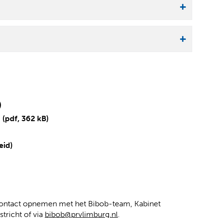
)
6
(pdf, 362 kB)
(
(
eid)
v
o
e
p
r
e
w
n
i
t
contact opnemen met het Bibob-team, Kabinet
j
e
tricht of via
bibob@prvlimburg.nl
.