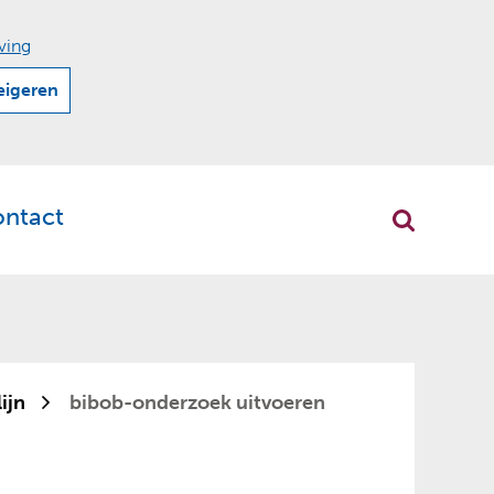
ving
eigeren
ontact
r
klappen
ijn
bibob-onderzoek uitvoeren