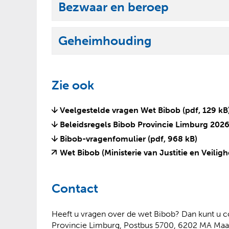
l
Bezwaar en beroep
n
t
p
U
a
k
e
i
p
l
Geheimhouding
n
t
p
U
a
k
e
i
p
l
n
t
p
Zie ook
a
k
e
p
l
n
Veelgestelde vragen Wet Bibob
(pdf, 129 kB
p
a
Beleidsregels Bibob Provincie Limburg 202
e
p
Bibob-vragenfomulier
(pdf, 968 kB)
n
p
Wet Bibob (Ministerie van Justitie en Veiligh
e
n
Contact
Heeft u vragen over de wet Bibob? Dan kunt u 
Provincie Limburg, Postbus 5700, 6202 MA Maas