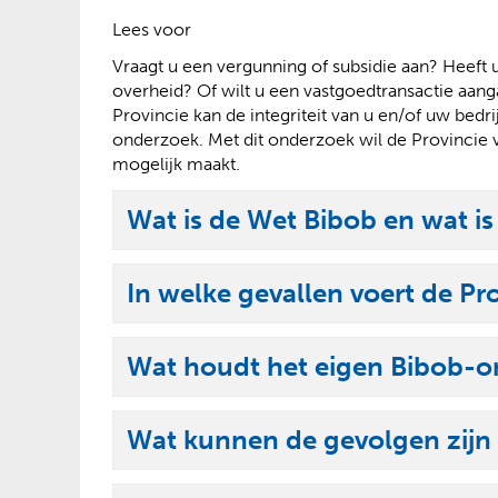
?
Lees voor
Vraagt u een vergunning of subsidie aan? Heeft
overheid? Of wilt u een vastgoedtransactie aan
Provincie kan de integriteit van u en/of uw bed
onderzoek. Met dit onderzoek wil de Provincie v
mogelijk maakt.
Wat is de Wet Bibob en wat is
U
i
In welke gevallen voert de Pr
t
U
k
i
l
Wat houdt het eigen Bibob-on
t
U
a
k
i
p
l
Wat kunnen de gevolgen zijn
t
p
U
a
k
e
i
p