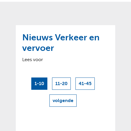
o
t
?
m
k
e
l
a
p
p
a
p
g
Nieuws Verkeer en
e
e
n
vervoer
)
Lees voor
1-10
11-20
41-45
volgende
resultaten