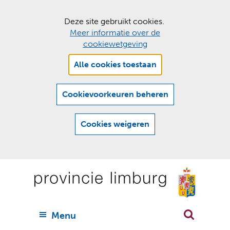
C
Deze site gebruikt cookies.
Meer informatie over de
o
cookiewetgeving
o
Hier
k
Alle cookies toestaan
kan
i
het
e
gebruik
Cookievoorkeuren beheren
van
s
cookies
t
Cookies weigeren
op
o
deze
Ga
e
website
naar
worden
s
(
toegestaan
n
t
de
of
a
a
geweigerd.
a
inhoud
a
r
U
Menu
h
n
i