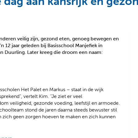
e dag aan kansrijk en gezo
deren veilig zijn, gezond eten, genoeg bewegen en
n 12 jaar geleden bij Basisschool Manjefiek in
van Duurling. Later kreeg die droom een naam:
sscholen Het Palet en Markus – staat in de wijk
rekend”, vertelt Kim. “Je ziet er veel
m veiligheid, gezonde voeding, leefstijl en armoede.
choolteam stond de jaren daarna steeds bewuster stil
en zich geen zorgen hoeven te maken en zich kunnen