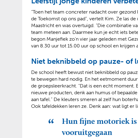
Leefstijl jonge kinderen verbet
“Toen het team concreter nadacht over gezon
de Toekomst op ons pad”, vertelt Kim. Ze las de
Maastricht en was overtuigd. “Die combinatie 
team meteen aan. Daarmee kun je echt iets betek
begon Manjefiek zo’n vier jaar geleden met Gez
van 8.30 uur tot 15.00 uur op school en krijgen
Niet beknibbeld op pauze- of l
De school heeft bewust niet beknibbeld op pauz
te bewegen hard nodig. En het eetmoment duur
de groepsleerkracht. “Dat is een echt moment. E
nieuwe producten, denk aan humus of bepaalde 
aan tafel.” De kleuters smeren al zelf hun bote
Ook tafeldekken leren ze. Denk aan: wat ligt er l
Hun fijne motoriek i
vooruitgegaan