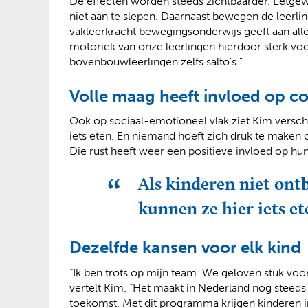
De effecten worden steeds zichtbaarder. Eetgewoo
niet aan te slepen. Daarnaast bewegen de leerli
vakleerkracht bewegingsonderwijs geeft aan alle l
motoriek van onze leerlingen hierdoor sterk voo
bovenbouwleerlingen zelfs salto’s.”
Volle maag heeft invloed op c
Ook op sociaal-emotioneel vlak ziet Kim verschi
iets eten. En niemand hoeft zich druk te maken ov
Die rust heeft weer een positieve invloed op hu
Als kinderen niet ont
kunnen ze hier iets et
Dezelfde kansen voor elk kind
“Ik ben trots op mijn team. We geloven stuk voo
vertelt Kim. “Het maakt in Nederland nog steeds 
toekomst. Met dit programma krijgen kinderen i