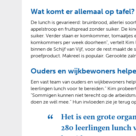
Wat komt er allemaal op tafel?
De lunch is gevarieerd: bruinbrood, allerlei so
appelstroop en fruitspread zonder suiker. De ki
suiker. Verder staan er komkommer, tomaatjes en w
komkommers per week doorheen”, vertelt Kim la
binnen de Schijf van Vijf, voor de rest maakt de
proefproduct. Makreel is populair. Gerookte zal
Ouders en wijkbewoners help
Een vast team van ouders en wijkbewoners helpt
leerlingen lunch voor te bereiden.” Kim probeert
“Sommigen kunnen niet terecht op de arbeidsmar
doen ze wél mee.” Hun invloeden zie je terug o
Het is een grote orga
280 leerlingen lunch 