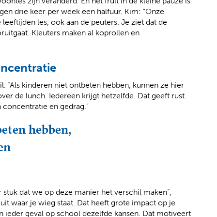
ntes zijn veranderd. En het fruit in de kleine pauze is
ngen drie keer per week een halfuur. Kim: “Onze
eeftijden les, ook aan de peuters. Je ziet dat de
ruitgaat. Kleuters maken al koprollen en
oncentratie
l. “Als kinderen niet ontbeten hebben, kunnen ze hier
er de lunch. Iedereen krijgt hetzelfde. Dat geeft rust.
n concentratie en gedrag.”
beten hebben,
en
r stuk dat we op deze manier het verschil maken”,
uit waar je wieg staat. Dat heeft grote impact op je
n ieder geval op school dezelfde kansen. Dat motiveert