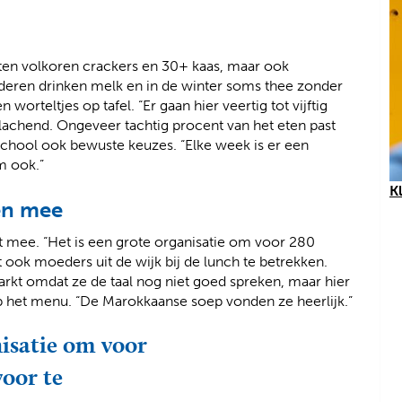
orten volkoren crackers en 30+ kaas, maar ook
nderen drinken melk en in de winter soms thee zonder
orteltjes op tafel. “Er gaan hier veertig tot vijftig
chend. Ongeveer tachtig procent van het eten past
 school ook bewuste keuzes. “Elke week is er een
m ook.”
K
en mee
 mee. “Het is een grote organisatie om voor 280
 ook moeders uit de wijk bij de lunch te betrekken.
kt omdat ze de taal nog niet goed spreken, maar hier
p het menu. “De Marokkaanse soep vonden ze heerlijk.”
nisatie om voor
voor te