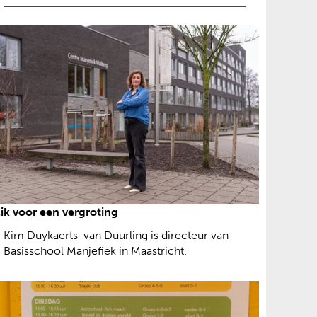
(
lik voor een vergroting
a
Kim Duykaerts-van Duurling is directeur van
f
Basisschool Manjefiek in Maastricht.
b
e
e
l