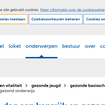
e site gebruikt cookies.
Meer informatie over de cookiewetge
ookies toestaan
Cookievoorkeuren beheren
Cookies w
Ga
naar
de
el
loket
onderwerpen
bestuur
over
c
Actueel
Uitklappen
Loket
Uitklappen
Onderwerpen
Uitklappen
Bestuur
Uitklappen
Ove
Uit
inhoud
n vitaliteit
gezonde jeugd
gezonde basissch
n gezond onderwijs