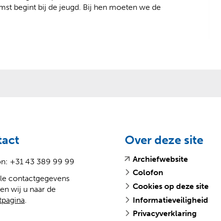
st begint bij de jeugd. Bij hen moeten we de
tact
Over deze site
(
(
Archiefwebsite
on: +31 43 389 99 99
v
o
Colofon
lle contactgegevens
e
p
Cookies op deze site
en wij u naar de
r
e
tpagina
.
Informatieveiligheid
w
n
i
t
Privacyverklaring