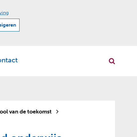
ving
eigeren
ontact
r
klappen
ool van de toekomst