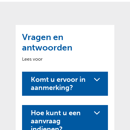
o
t
?
m
k
e
l
a
p
p
a
p
g
Vragen en
e
e
n
antwoorden
)
Lees voor
Komt u ervoor in
aanmerking?
Hoe kunt u een
aanvraag
indienen?