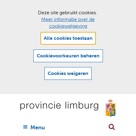
C
Deze site gebruikt cookies.
Meer informatie over de
o
cookiewetgeving
o
Hier
k
Alle cookies toestaan
kan
i
het
e
gebruik
Cookievoorkeuren beheren
van
s
cookies
t
Cookies weigeren
op
o
deze
Ga
e
website
naar
worden
s
(
toegestaan
n
t
de
of
a
a
geweigerd.
a
inhoud
a
r
U
Menu
h
n
i