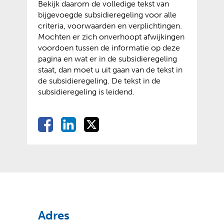
s
Bekijk daarom de volledige tekst van
s
x
i
bijgevoegde subsidieregeling voor alle
t
t
t
criteria, voorwaarden en verplichtingen.
n
e
e
Mochten er zich onverhoopt afwijkingen
a
r
)
voordoen tussen de informatie op deze
a
n
pagina en wat er in de subsidieregeling
r
e
staat, dan moet u uit gaan van de tekst in
e
w
de subsidieregeling. De tekst in de
e
e
subsidieregeling is leidend.
n
b
a
s
n
i
D
D
D
D
d
t
e
e
e
e
e
e
l
l
l
r
)
l
e
e
e
e
e
n
n
n
w
o
o
o
n
e
p
p
p
b
F
L
X
s
(
(
a
i
Adres
i
v
o
c
n
t