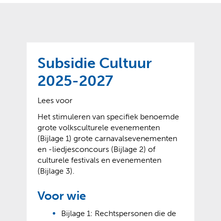
o
t
?
m
k
e
l
a
p
p
a
p
g
Subsidie Cultuur
e
e
n
2025-2027
)
Lees voor
Het stimuleren van specifiek benoemde
grote volksculturele evenementen
(Bijlage 1) grote carnavalsevenementen
en -liedjesconcours (Bijlage 2) of
culturele festivals en evenementen
(Bijlage 3).
Voor wie
Bijlage 1: Rechtspersonen die de