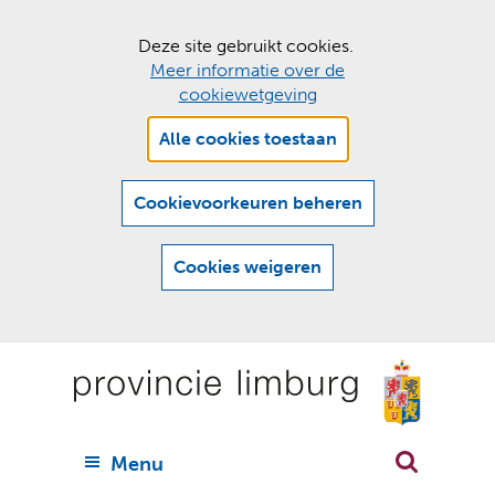
C
Deze site gebruikt cookies.
Meer informatie over de
o
cookiewetgeving
o
Hier
k
Alle cookies toestaan
kan
i
het
e
gebruik
Cookievoorkeuren beheren
van
s
cookies
t
Cookies weigeren
op
o
deze
Ga
e
website
naar
worden
s
(
toegestaan
n
t
de
of
a
a
geweigerd.
a
inhoud
a
r
U
Menu
h
n
i