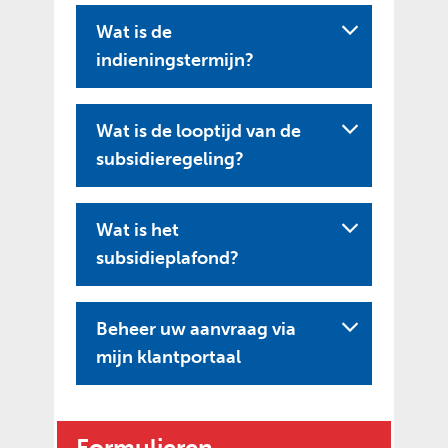
Wat is de
indieningstermijn?
Wat is de looptijd van de
subsidieregeling?
Wat is het
subsidieplafond?
Beheer uw aanvraag via
U
mijn klantportaal
i
t
k
Formulieren