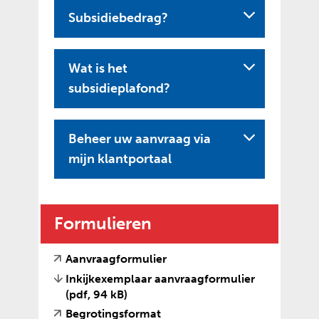
Subsidiebedrag?
Wat is het
subsidieplafond?
Beheer uw aanvraag via
U
mijn klantportaal
i
t
k
Formulieren
l
a
(
(
Aanvraagformulier
v
o
p
Inkijkexemplaar aanvraagformulier
e
p
(pdf, 94 kB)
p
r
e
(
(
Begrotingsformat
e