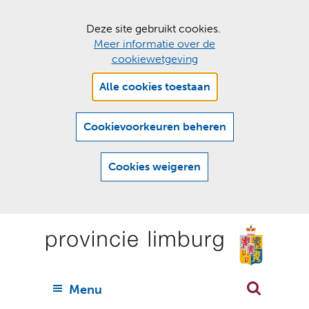
C
Deze site gebruikt cookies.
Meer informatie over de
o
cookiewetgeving
o
Hier
k
Alle cookies toestaan
kan
i
het
e
gebruik
Cookievoorkeuren beheren
van
s
cookies
t
Cookies weigeren
op
o
deze
Ga
e
website
naar
worden
s
(
toegestaan
n
t
de
of
a
a
geweigerd.
a
inhoud
a
r
U
Menu
h
n
i