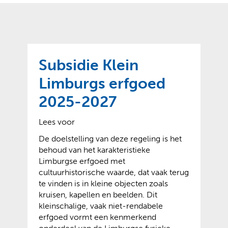
o
t
?
m
k
e
l
a
p
p
a
p
g
Subsidie Klein
e
e
n
Limburgs erfgoed
)
2025-2027
Lees voor
De doelstelling van deze regeling is het
behoud van het karakteristieke
Limburgse erfgoed met
cultuurhistorische waarde, dat vaak terug
te vinden is in kleine objecten zoals
kruisen, kapellen en beelden. Dit
kleinschalige, vaak niet-rendabele
erfgoed vormt een kenmerkend