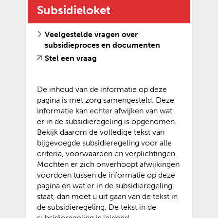
r
e
e
r
)
Subsidieloket
s
e
w
w
e
i
e
e
e
w
t
Veelgestelde vragen over
n
b
b
e
e
subsidieproces en documenten
a
s
s
b
)
n
i
i
(
(
Stel een vraag
s
d
t
t
v
o
i
e
e
e
e
p
t
r
)
)
De inhoud van de informatie op deze
r
e
e
e
pagina is met zorg samengesteld. Deze
w
n
)
w
informatie kan echter afwijken van wat
i
t
e
er in de subsidieregeling is opgenomen.
j
e
b
Bekijk daarom de volledige tekst van
s
x
s
bijgevoegde subsidieregeling voor alle
t
t
i
criteria, voorwaarden en verplichtingen.
n
e
t
Mochten er zich onverhoopt afwijkingen
a
r
e
voordoen tussen de informatie op deze
a
n
)
pagina en wat er in de subsidieregeling
r
e
staat, dan moet u uit gaan van de tekst in
e
w
de subsidieregeling. De tekst in de
e
e
subsidieregeling is leidend.