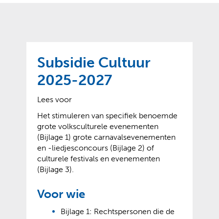
o
t
?
m
k
e
l
a
p
p
a
p
g
Subsidie Cultuur
e
e
n
2025-2027
)
Lees voor
Het stimuleren van specifiek benoemde
grote volksculturele evenementen
(Bijlage 1) grote carnavalsevenementen
en -liedjesconcours (Bijlage 2) of
culturele festivals en evenementen
(Bijlage 3).
Voor wie
Bijlage 1: Rechtspersonen die de