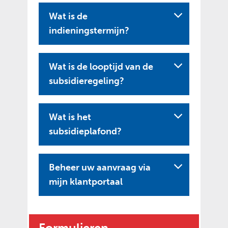
Wat is de
indieningstermijn?
Wat is de looptijd van de
subsidieregeling?
Wat is het
subsidieplafond?
Beheer uw aanvraag via
U
mijn klantportaal
i
t
k
Formulieren