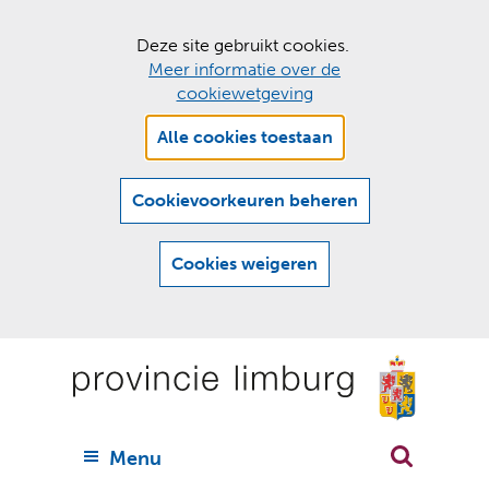
C
Deze site gebruikt cookies.
Meer informatie over de
o
cookiewetgeving
o
Hier
k
Alle cookies toestaan
kan
i
het
e
gebruik
Cookievoorkeuren beheren
van
s
cookies
t
Cookies weigeren
op
o
deze
Ga
e
website
naar
worden
s
(
toegestaan
n
t
de
of
a
a
geweigerd.
a
inhoud
a
r
U
Menu
h
n
i