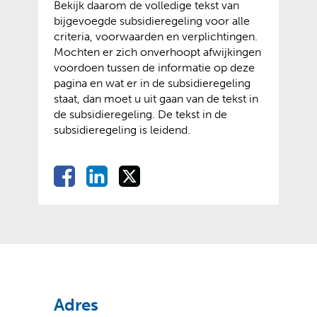
s
Bekijk daarom de volledige tekst van
s
x
i
bijgevoegde subsidieregeling voor alle
t
t
t
criteria, voorwaarden en verplichtingen.
n
e
e
Mochten er zich onverhoopt afwijkingen
a
r
)
voordoen tussen de informatie op deze
a
n
pagina en wat er in de subsidieregeling
r
e
staat, dan moet u uit gaan van de tekst in
e
w
de subsidieregeling. De tekst in de
e
e
subsidieregeling is leidend.
n
b
a
s
n
i
D
D
D
D
d
t
e
e
e
e
e
e
l
l
l
r
)
l
e
e
e
e
e
n
n
n
w
o
o
o
n
e
p
p
p
b
F
L
X
s
(
(
a
i
Adres
i
v
o
c
n
t