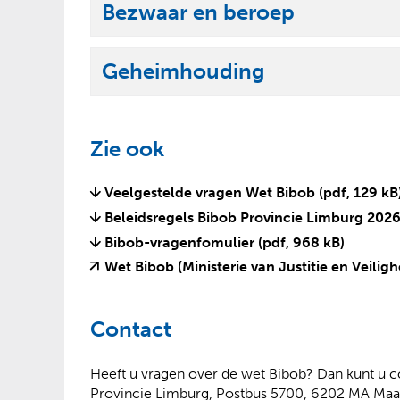
l
Bezwaar en beroep
n
t
p
U
a
k
e
i
p
l
Geheimhouding
n
t
p
U
a
k
e
i
p
l
n
t
p
Zie ook
a
k
e
p
l
n
Veelgestelde vragen Wet Bibob
(pdf, 129 kB
p
a
Beleidsregels Bibob Provincie Limburg 202
e
p
Bibob-vragenfomulier
(pdf, 968 kB)
n
p
Wet Bibob (Ministerie van Justitie en Veiligh
e
n
Contact
Heeft u vragen over de wet Bibob? Dan kunt u 
Provincie Limburg, Postbus 5700, 6202 MA Maas