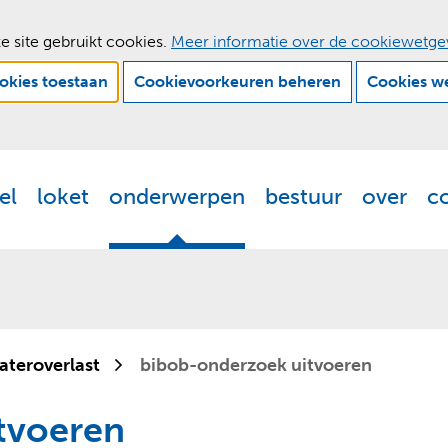
e site gebruikt cookies.
Meer informatie over de cookiewetge
ookies toestaan
Cookievoorkeuren beheren
Cookies w
Ga
naar
de
el
loket
onderwerpen
bestuur
over
c
Actueel
Uitklappen
Loket
Uitklappen
Onderwerpen
Uitklappen
Bestuur
Uitklappen
Ove
Uit
inhoud
ateroverlast
bibob-onderzoek uitvoeren
tvoeren