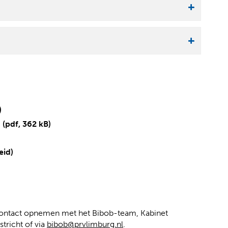
)
6
(pdf, 362 kB)
(
(
eid)
v
o
e
p
r
e
w
n
i
t
contact opnemen met het Bibob-team, Kabinet
j
e
tricht of via
bibob@prvlimburg.nl
.