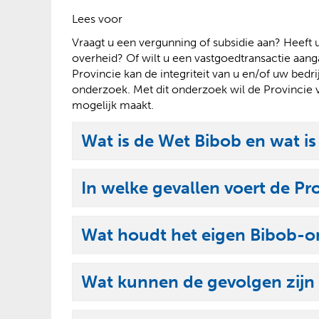
?
Lees voor
Vraagt u een vergunning of subsidie aan? Heeft
overheid? Of wilt u een vastgoedtransactie aan
Provincie kan de integriteit van u en/of uw bed
onderzoek. Met dit onderzoek wil de Provincie v
mogelijk maakt.
Wat is de Wet Bibob en wat is
U
i
In welke gevallen voert de Pr
t
U
k
i
l
Wat houdt het eigen Bibob-on
t
U
a
k
i
p
l
Wat kunnen de gevolgen zijn
t
p
U
a
k
e
i
p