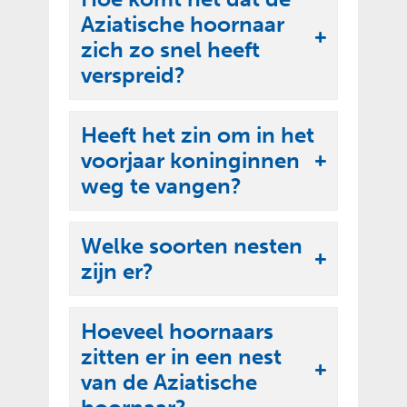
p
k
Aziatische hoornaar
p
l
U
zich zo snel heeft
e
a
i
verspreid?
n
p
t
p
k
Heeft het zin om in het
e
l
voorjaar koninginnen
n
U
a
weg te vangen?
i
p
t
p
Welke soorten nesten
k
e
U
zijn er?
l
n
i
a
t
p
Hoeveel hoornaars
k
p
zitten er in een nest
l
e
U
van de Aziatische
a
n
i