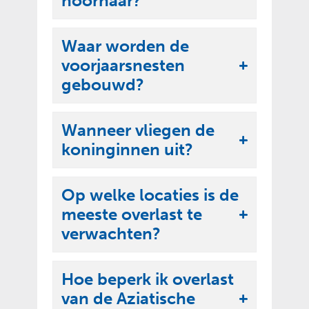
hoornaar?
p
t
p
k
Waar worden de
e
l
voorjaarsnesten
n
U
a
gebouwd?
i
p
t
p
Wanneer vliegen de
k
e
U
koninginnen uit?
l
n
i
a
t
p
Op welke locaties is de
k
p
meeste overlast te
U
l
e
verwachten?
i
a
n
t
p
Hoe beperk ik overlast
k
p
van de Aziatische
l
e
U