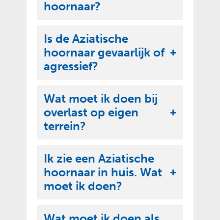
hoornaar?
a
n
i
p
t
p
Is de Aziatische
k
e
hoornaar gevaarlijk of
l
U
n
agressief?
a
i
p
t
p
Wat moet ik doen bij
k
e
overlast op eigen
l
U
n
terrein?
a
i
p
t
p
Ik zie een Aziatische
k
e
hoornaar in huis. Wat
l
U
n
moet ik doen?
a
i
p
t
p
Wat moet ik doen als
k