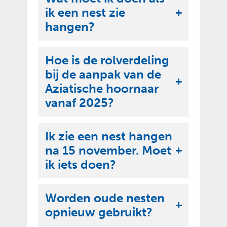
e
ik een nest zie
l
U
n
hangen?
a
i
p
t
p
Hoe is de rolverdeling
k
e
bij de aanpak van de
l
n
U
Aziatische hoornaar
a
i
vanaf 2025?
p
t
p
k
e
Ik zie een nest hangen
l
n
na 15 november. Moet
U
a
ik iets doen?
i
p
t
p
Worden oude nesten
k
e
U
opnieuw gebruikt?
l
n
i