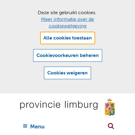
C
Deze site gebruikt cookies.
Meer informatie over de
o
cookiewetgeving
o
Hier
k
Alle cookies toestaan
kan
i
het
e
gebruik
Cookievoorkeuren beheren
van
s
cookies
t
Cookies weigeren
op
o
deze
Ga
e
website
naar
worden
s
(
toegestaan
n
t
de
of
a
a
geweigerd.
a
inhoud
a
r
U
Menu
h
n
i