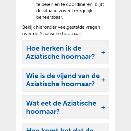
te delen en te coördineren, blijft
de situatie zoveel mogelijk
beheersbaar.
Bekijk hieronder veelgestelde vragen
over de Aziatische hoornaar.
Hoe herken ik de
U
Aziatische hoornaar?
i
t
Wie is de vijand van de
k
U
Aziatische hoornaar?
l
i
a
t
Wat eet de Aziatische
p
k
U
hoornaar?
p
l
i
e
a
t
n
Hoe komt het dat de