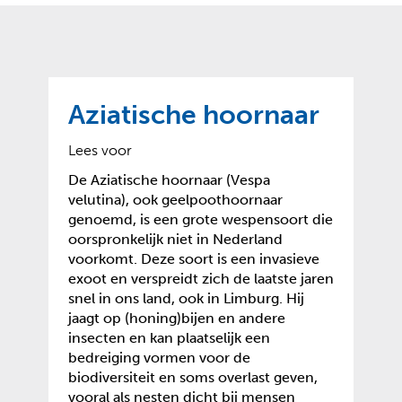
o
t
?
m
k
e
l
a
p
p
a
p
g
Aziatische hoornaar
e
e
n
)
Lees voor
De Aziatische hoornaar (Vespa
velutina), ook geelpoothoornaar
genoemd, is een grote wespensoort die
oorspronkelijk niet in Nederland
voorkomt. Deze soort is een invasieve
exoot en verspreidt zich de laatste jaren
snel in ons land, ook in Limburg. Hij
jaagt op (honing)bijen en andere
insecten en kan plaatselijk een
bedreiging vormen voor de
biodiversiteit en soms overlast geven,
vooral als nesten dicht bij mensen