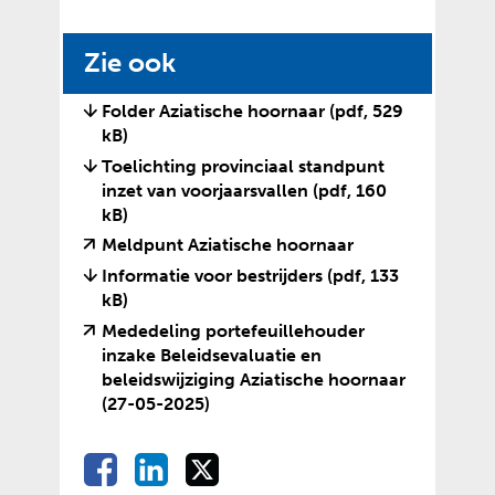
a
t
p
k
Zie ook
p
l
e
Folder Aziatische hoornaar
(pdf, 529
a
n
kB)
p
Toelichting provinciaal standpunt
p
inzet van voorjaarsvallen
(pdf, 160
e
kB)
n
(
(
Meldpunt Aziatische hoornaar
v
o
Informatie voor bestrijders
(pdf, 133
e
p
kB)
r
e
Mededeling portefeuillehouder
w
n
inzake Beleidsevaluatie en
i
t
beleidswijziging Aziatische hoornaar
j
e
(
(
(27-05-2025)
s
x
v
o
t
t
e
p
D
D
D
n
e
D
r
e
e
e
e
a
r