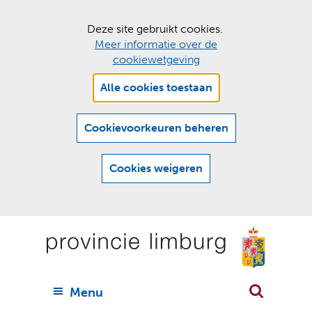
C
Deze site gebruikt cookies.
Meer informatie over de
o
cookiewetgeving
o
Hier
k
Alle cookies toestaan
kan
i
het
e
gebruik
Cookievoorkeuren beheren
van
s
cookies
t
Cookies weigeren
op
o
deze
Ga
e
website
naar
worden
s
(
toegestaan
n
t
de
of
a
a
geweigerd.
a
inhoud
a
r
U
Menu
h
n
i