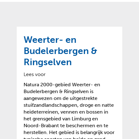
o
t
?
m
k
e
l
a
p
p
a
p
g
Weerter- en
e
e
n
Budelerbergen &
)
Ringselven
Lees voor
Natura 2000-gebied Weerter- en
Budelerbergen & Ringselven is
aangewezen om de uitgestrekte
stuifzandlandschappen, droge en natte
heideterreinen, vennen en bossen in
het grensgebied van Limburg en
Noord-Brabant te beschermen en te
herstellen. Het gebied is belangrijk voor