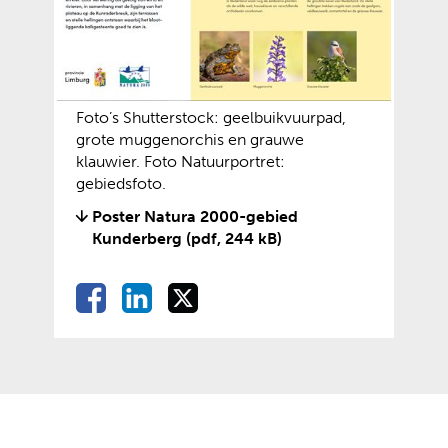
Foto’s Shutterstock: geelbuikvuurpad,
grote muggenorchis en grauwe
klauwier. Foto Natuurportret:
gebiedsfoto.
Poster Natura 2000-gebied
Kunderberg
(pdf, 244 kB)
D
D
D
D
e
e
e
e
l
l
l
l
e
e
e
e
n
n
n
o
o
o
n
p
p
p
F
L
X