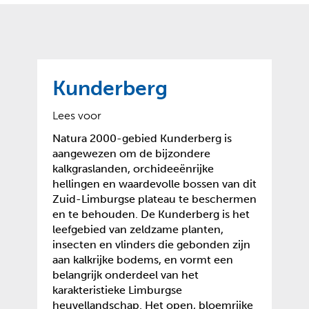
o
t
?
m
k
e
l
a
p
p
a
p
g
Kunderberg
e
e
n
)
Lees voor
Natura 2000-gebied Kunderberg is
aangewezen om de bijzondere
kalkgraslanden, orchideeënrijke
hellingen en waardevolle bossen van dit
Zuid-Limburgse plateau te beschermen
en te behouden. De Kunderberg is het
leefgebied van zeldzame planten,
insecten en vlinders die gebonden zijn
aan kalkrijke bodems, en vormt een
belangrijk onderdeel van het
karakteristieke Limburgse
heuvellandschap. Het open, bloemrijke