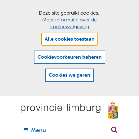
C
Deze site gebruikt cookies.
Meer informatie over de
o
cookiewetgeving
o
Hier
k
Alle cookies toestaan
kan
i
het
e
gebruik
Cookievoorkeuren beheren
van
s
cookies
t
Cookies weigeren
op
o
deze
Ga
e
website
naar
worden
s
(
toegestaan
n
t
de
of
a
a
geweigerd.
a
inhoud
a
r
U
Menu
h
n
i