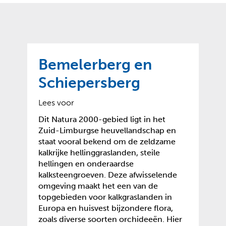
o
t
?
m
k
e
l
a
p
p
a
p
g
Bemelerberg en
e
e
n
Schiepersberg
)
Lees voor
Dit Natura 2000-gebied ligt in het
Zuid-Limburgse heuvellandschap en
staat vooral bekend om de zeldzame
kalkrijke hellinggraslanden, steile
hellingen en onderaardse
kalksteengroeven. Deze afwisselende
omgeving maakt het een van de
topgebieden voor kalkgraslanden in
Europa en huisvest bijzondere flora,
zoals diverse soorten orchideeën. Hier