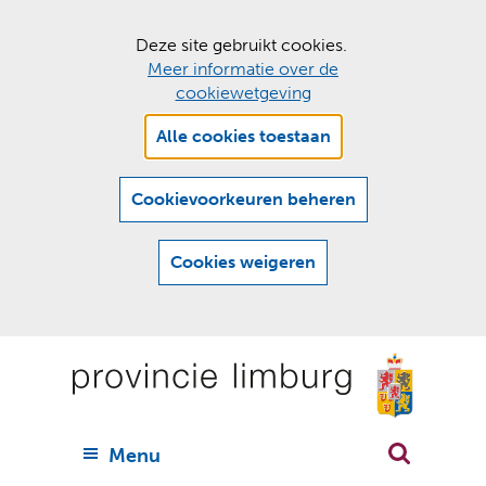
C
Deze site gebruikt cookies.
Meer informatie over de
o
cookiewetgeving
o
Hier
k
Alle cookies toestaan
kan
i
het
e
gebruik
Cookievoorkeuren beheren
van
s
cookies
t
Cookies weigeren
op
o
deze
Ga
e
website
naar
worden
s
(
toegestaan
n
t
de
of
a
a
geweigerd.
a
inhoud
a
r
U
Menu
h
n
i