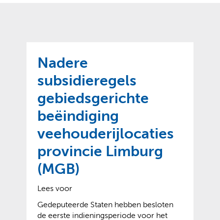
o
t
?
m
k
e
l
a
p
p
a
p
g
Nadere
e
e
n
subsidieregels
)
gebiedsgerichte
beëindiging
veehouderijlocaties
provincie Limburg
(MGB)
Lees voor
Gedeputeerde Staten hebben besloten
de eerste indieningsperiode voor het