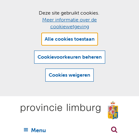
C
Deze site gebruikt cookies.
Meer informatie over de
o
cookiewetgeving
o
Hier
k
Alle cookies toestaan
kan
i
het
e
gebruik
Cookievoorkeuren beheren
van
s
cookies
t
Cookies weigeren
op
o
deze
Ga
e
website
naar
worden
s
(
toegestaan
n
t
de
of
a
a
geweigerd.
a
inhoud
a
r
U
Menu
h
n
i