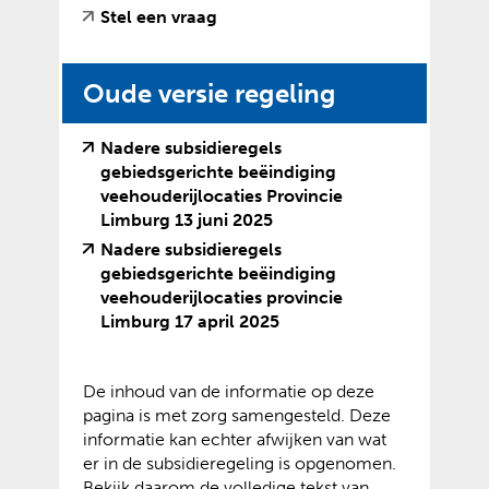
e
(
(
Stel een vraag
a
s
b
v
o
n
i
s
e
p
d
t
i
Oude versie regeling
r
e
e
e
t
w
n
r
)
e
i
t
e
Nadere subsidieregels
)
j
e
w
gebiedsgerichte beëindiging
s
x
e
veehouderijlocaties Provincie
t
t
b
(
(
Limburg 13 juni 2025
n
e
s
v
o
Nadere subsidieregels
a
r
i
e
p
gebiedsgerichte beëindiging
a
n
t
r
e
veehouderijlocaties provincie
r
e
e
w
n
(
(
Limburg 17 april 2025
e
w
)
i
t
v
o
e
e
j
e
e
p
n
b
s
x
De inhoud van de informatie op deze
r
e
a
s
t
t
pagina is met zorg samengesteld. Deze
w
n
n
i
n
e
informatie kan echter afwijken van wat
i
t
d
t
a
r
er in de subsidieregeling is opgenomen.
j
e
e
e
a
n
Bekijk daarom de volledige tekst van
s
x