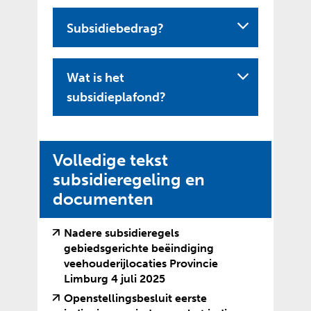
Subsidiebedrag?
Wat is het
U
subsidieplafond?
i
t
k
Volledige tekst
l
subsidieregeling en
a
documenten
p
p
Nadere subsidieregels
gebiedsgerichte beëindiging
e
veehouderijlocaties Provincie
n
(
(
Limburg 4 juli 2025
v
o
Openstellingsbesluit eerste
e
p