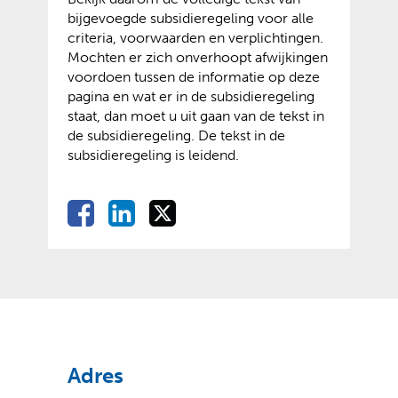
r
)
r
e
bijgevoegde subsidieregeling voor alle
t
t
e
e
w
criteria, voorwaarden en verplichtingen.
n
e
w
e
e
Mochten er zich onverhoopt afwijkingen
a
r
e
n
b
voordoen tussen de informatie op deze
a
n
b
a
s
pagina en wat er in de subsidieregeling
r
e
s
n
i
staat, dan moet u uit gaan van de tekst in
e
w
i
d
t
de subsidieregeling. De tekst in de
e
e
t
e
e
subsidieregeling is leidend.
n
b
e
r
)
a
s
)
e
n
i
D
D
D
D
w
d
t
e
e
e
e
e
e
e
l
l
l
b
r
)
l
e
e
e
s
e
e
n
n
n
i
w
o
o
o
t
n
e
p
p
p
e
b
F
L
X
)
s
(
(
a
i
Adres
i
v
o
c
n
t