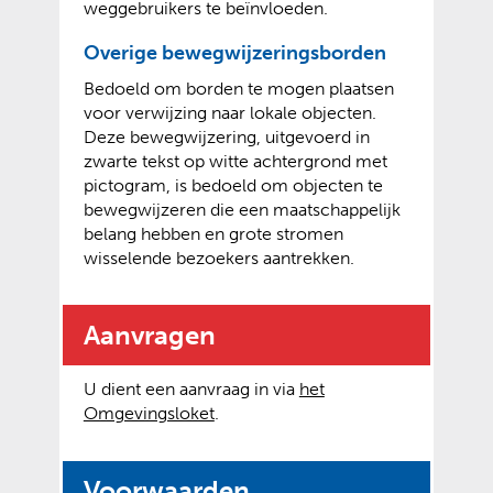
weggebruikers te beïnvloeden.
Overige bewegwijzeringsborden
Bedoeld om borden te mogen plaatsen
voor verwijzing naar lokale objecten.
Deze bewegwijzering, uitgevoerd in
zwarte tekst op witte achtergrond met
pictogram, is bedoeld om objecten te
bewegwijzeren die een maatschappelijk
belang hebben en grote stromen
wisselende bezoekers aantrekken.
Aanvragen
U dient een aanvraag in via
het
(
(
Omgevingsloket
.
v
o
e
p
Voorwaarden
r
e