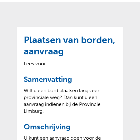
o
t
?
m
k
e
l
a
p
p
a
p
g
Plaatsen van borden,
e
e
n
aanvraag
)
Lees voor
Samenvatting
Wilt u een bord plaatsen langs een
provinciale weg? Dan kunt u een
aanvraag indienen bij de Provincie
Limburg.
Omschrijving
U kunt een aanvraag doen voor de