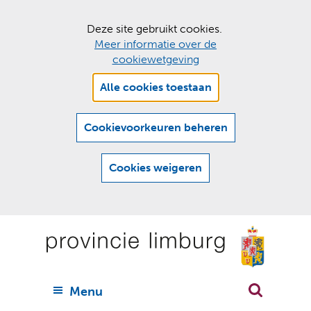
C
Deze site gebruikt cookies.
Meer informatie over de
o
cookiewetgeving
o
Hier
k
Alle cookies toestaan
kan
i
het
e
gebruik
Cookievoorkeuren beheren
van
s
cookies
t
Cookies weigeren
op
o
deze
Ga
e
website
naar
worden
s
(
toegestaan
n
t
de
of
a
a
geweigerd.
a
inhoud
a
r
U
Menu
h
n
i