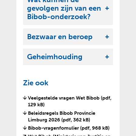
k
e
gevolgen zijn van een
l
U
n
Bibob-onderzoek?
a
i
p
t
p
Bezwaar en beroep
k
U
e
l
i
n
a
Geheimhouding
t
U
p
k
i
p
l
t
e
Zie ook
a
k
n
p
l
Veelgestelde vragen Wet Bibob
(pdf,
p
a
129 kB)
e
p
Beleidsregels Bibob Provincie
n
p
Limburg 2026
(pdf, 362 kB)
e
Bibob-vragenfomulier
(pdf, 968 kB)