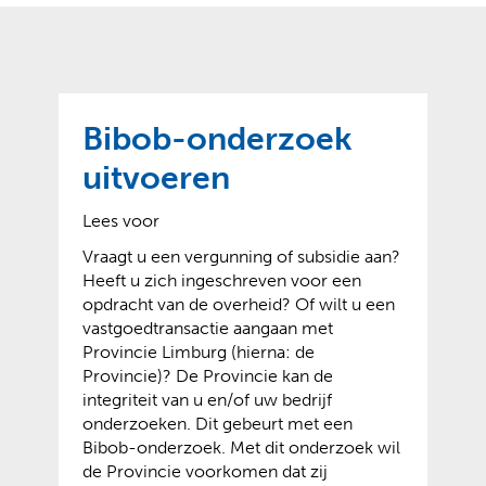
o
t
?
m
k
e
l
a
p
p
a
p
g
Bibob-onderzoek
e
e
n
uitvoeren
)
Lees voor
Vraagt u een vergunning of subsidie aan?
Heeft u zich ingeschreven voor een
opdracht van de overheid? Of wilt u een
vastgoedtransactie aangaan met
Provincie Limburg (hierna: de
Provincie)? De Provincie kan de
integriteit van u en/of uw bedrijf
onderzoeken. Dit gebeurt met een
Bibob-onderzoek. Met dit onderzoek wil
de Provincie voorkomen dat zij