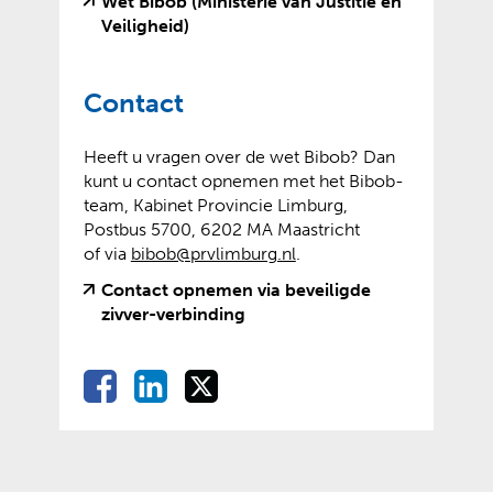
n
Wet Bibob (Ministerie van Justitie en
(
(
Veiligheid)
v
o
e
p
Contact
r
e
w
n
i
t
Heeft u vragen over de wet Bibob? Dan
j
e
kunt u contact opnemen met het Bibob-
s
x
team, Kabinet Provincie Limburg,
t
t
Postbus 5700, 6202 MA Maastricht
n
e
of via
bibob@prvlimburg.nl
.
a
r
Contact opnemen via beveiligde
a
n
(
(
zivver-verbinding
r
e
v
o
e
w
e
p
e
e
D
D
D
D
r
e
n
b
e
e
e
w
n
e
a
s
l
l
l
i
t
n
i
l
e
e
e
j
e
d
t
e
n
n
n
s
x
e
e