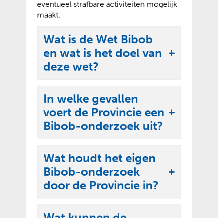
eventueel strafbare activiteiten mogelijk
maakt.
Wat is de Wet Bibob
en wat is het doel van
U
deze wet?
i
t
In welke gevallen
k
voert de Provincie een
l
U
Bibob-onderzoek uit?
a
i
p
t
p
Wat houdt het eigen
k
e
Bibob-onderzoek
l
U
n
door de Provincie in?
a
i
p
t
p
Wat kunnen de