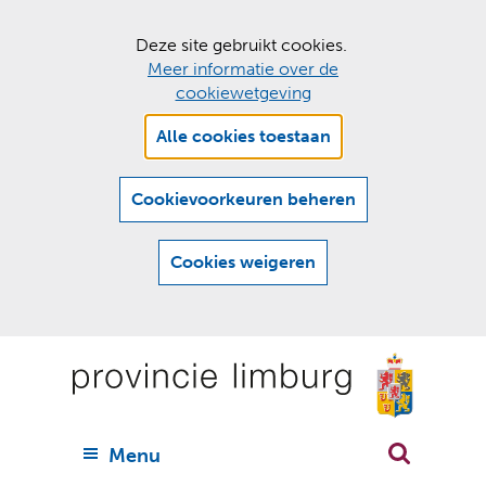
C
Deze site gebruikt cookies.
Meer informatie over de
o
cookiewetgeving
o
Hier
k
Alle cookies toestaan
kan
i
het
e
gebruik
Cookievoorkeuren beheren
van
s
cookies
t
Cookies weigeren
op
o
deze
Ga
e
website
naar
worden
s
(
toegestaan
n
t
de
of
a
a
geweigerd.
a
inhoud
a
r
U
Menu
h
n
i