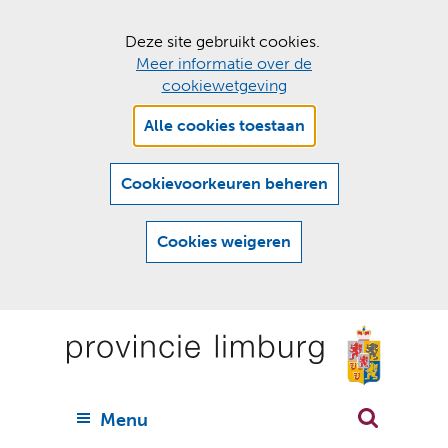
C
Deze site gebruikt cookies.
Meer informatie over de
o
cookiewetgeving
o
Hier
k
Alle cookies toestaan
kan
i
het
e
gebruik
Cookievoorkeuren beheren
van
s
cookies
t
Cookies weigeren
op
o
deze
Ga
e
website
naar
worden
s
(
toegestaan
n
t
de
of
a
a
geweigerd.
a
inhoud
a
r
U
Menu
h
n
i