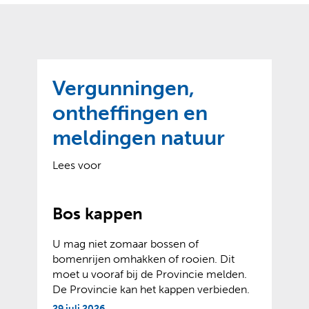
o
t
?
m
k
e
l
a
p
p
a
p
g
Vergunningen,
e
e
n
ontheffingen en
)
meldingen natuur
Lees voor
Bos kappen
U mag niet zomaar bossen of
bomenrijen omhakken of rooien. Dit
moet u vooraf bij de Provincie melden.
De Provincie kan het kappen verbieden.
29 juli 2026