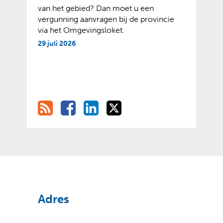
van het gebied? Dan moet u een
vergunning aanvragen bij de provincie
via het Omgevingsloket.
29 juli 2026
R
D
D
D
D
S
e
e
e
e
S
l
l
l
l
e
e
e
e
n
n
n
o
o
o
n
p
p
p
F
L
X
(
(
a
i
Adres
v
o
c
n
e
p
e
k