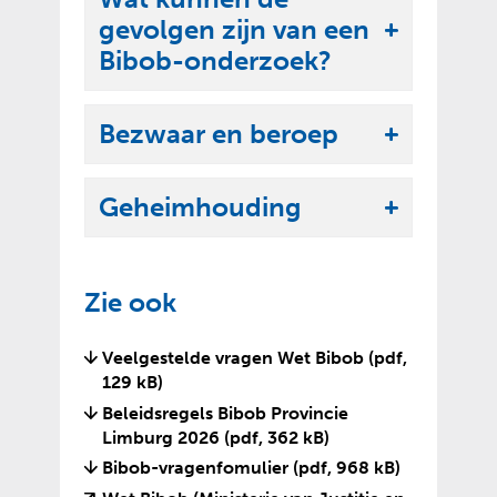
k
e
gevolgen zijn van een
l
U
n
Bibob-onderzoek?
a
i
p
t
p
Bezwaar en beroep
k
U
e
l
i
n
a
Geheimhouding
t
U
p
k
i
p
l
t
e
Zie ook
a
k
n
p
l
Veelgestelde vragen Wet Bibob
(pdf,
p
a
129 kB)
e
p
Beleidsregels Bibob Provincie
n
p
Limburg 2026
(pdf, 362 kB)
e
Bibob-vragenfomulier
(pdf, 968 kB)