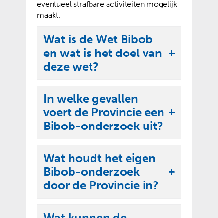
eventueel strafbare activiteiten mogelijk
maakt.
Wat is de Wet Bibob
en wat is het doel van
U
deze wet?
i
t
In welke gevallen
k
voert de Provincie een
l
U
Bibob-onderzoek uit?
a
i
p
t
p
Wat houdt het eigen
k
e
Bibob-onderzoek
l
U
n
door de Provincie in?
a
i
p
t
p
Wat kunnen de