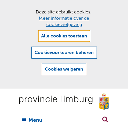
C
Deze site gebruikt cookies.
Meer informatie over de
o
cookiewetgeving
o
Hier
k
Alle cookies toestaan
kan
i
het
e
gebruik
Cookievoorkeuren beheren
van
s
cookies
t
Cookies weigeren
op
o
deze
Ga
e
website
naar
worden
s
(
toegestaan
n
t
de
of
a
a
geweigerd.
a
inhoud
a
r
U
Menu
h
n
i