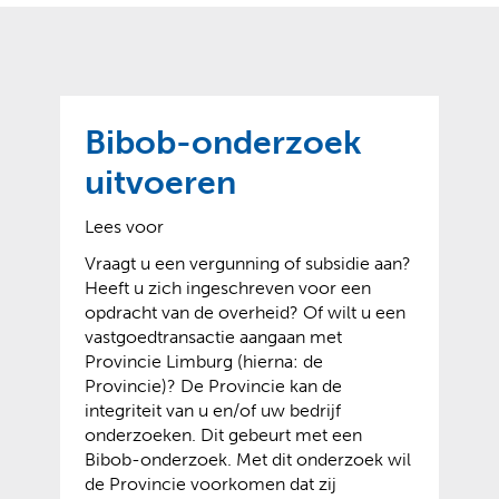
o
t
?
m
k
e
l
a
p
p
a
p
g
Bibob-onderzoek
e
e
n
uitvoeren
)
Lees voor
Vraagt u een vergunning of subsidie aan?
Heeft u zich ingeschreven voor een
opdracht van de overheid? Of wilt u een
vastgoedtransactie aangaan met
Provincie Limburg (hierna: de
Provincie)? De Provincie kan de
integriteit van u en/of uw bedrijf
onderzoeken. Dit gebeurt met een
Bibob-onderzoek. Met dit onderzoek wil
de Provincie voorkomen dat zij