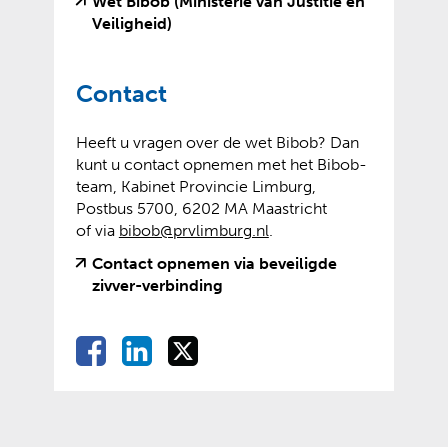
n
Wet Bibob (Ministerie van Justitie en
(
(
Veiligheid)
v
o
e
p
Contact
r
e
w
n
i
t
Heeft u vragen over de wet Bibob? Dan
j
e
kunt u contact opnemen met het Bibob-
s
x
team, Kabinet Provincie Limburg,
t
t
Postbus 5700, 6202 MA Maastricht
n
e
of via
bibob@prvlimburg.nl
.
a
r
Contact opnemen via beveiligde
a
n
(
(
zivver-verbinding
r
e
v
o
e
w
e
p
e
e
D
D
D
D
r
e
n
b
e
e
e
w
n
e
a
s
l
l
l
i
t
n
i
l
e
e
e
j
e
d
t
e
n
n
n
s
x
e
e