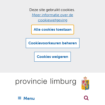
C
Deze site gebruikt cookies.
Meer informatie over de
o
cookiewetgeving
o
Hier
k
Alle cookies toestaan
kan
i
het
e
gebruik
Cookievoorkeuren beheren
van
s
cookies
t
Cookies weigeren
op
o
deze
Ga
e
website
naar
worden
s
(
toegestaan
n
t
de
of
a
a
geweigerd.
a
inhoud
a
r
U
Menu
h
n
i