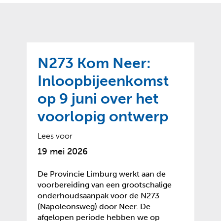
o
t
?
m
k
e
l
a
p
p
a
p
g
N273 Kom Neer:
e
e
n
Inloopbijeenkomst
)
op 9 juni over het
voorlopig ontwerp
Lees voor
19 mei 2026
De Provincie Limburg werkt aan de
voorbereiding van een grootschalige
onderhoudsaanpak voor de N273
(Napoleonsweg) door Neer. De
afgelopen periode hebben we op