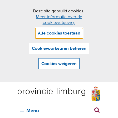
C
Deze site gebruikt cookies.
Meer informatie over de
o
cookiewetgeving
o
Hier
k
Alle cookies toestaan
kan
i
het
e
gebruik
Cookievoorkeuren beheren
van
s
cookies
t
Cookies weigeren
op
o
deze
Ga
e
website
naar
worden
s
(
toegestaan
n
t
de
of
a
a
geweigerd.
a
inhoud
a
r
U
Menu
h
n
i