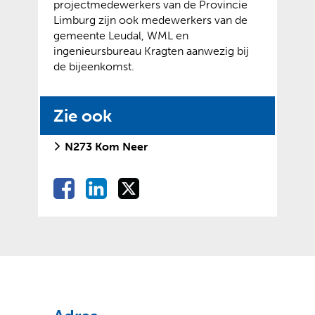
projectmedewerkers van de Provincie
Limburg zijn ook medewerkers van de
gemeente Leudal, WML en
ingenieursbureau Kragten aanwezig bij
de bijeenkomst.
Zie ook
N273 Kom Neer
D
D
D
D
e
e
e
e
l
l
l
l
e
e
e
e
n
n
n
o
o
o
n
p
p
p
F
L
X
(
(
a
i