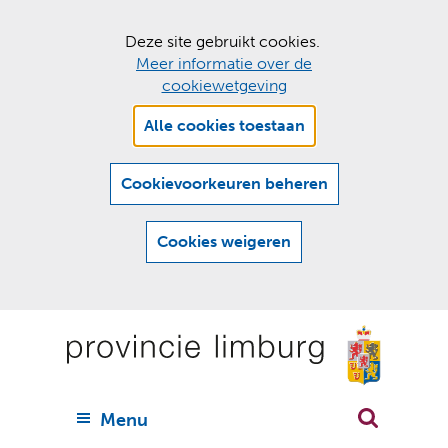
C
Deze site gebruikt cookies.
Meer informatie over de
o
cookiewetgeving
o
Hier
k
Alle cookies toestaan
kan
i
het
e
gebruik
Cookievoorkeuren beheren
van
s
cookies
t
Cookies weigeren
op
o
deze
Ga
e
website
naar
worden
s
(
toegestaan
n
t
de
of
a
a
geweigerd.
a
inhoud
a
r
U
Menu
h
n
i