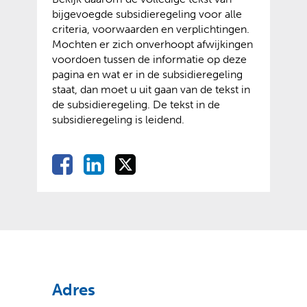
r
)
r
e
bijgevoegde subsidieregeling voor alle
t
t
e
e
w
criteria, voorwaarden en verplichtingen.
n
e
w
e
e
Mochten er zich onverhoopt afwijkingen
a
r
e
n
b
voordoen tussen de informatie op deze
a
n
b
a
s
pagina en wat er in de subsidieregeling
r
e
s
n
i
staat, dan moet u uit gaan van de tekst in
e
w
i
d
t
de subsidieregeling. De tekst in de
e
e
t
e
e
subsidieregeling is leidend.
n
b
e
r
)
a
s
)
e
n
i
D
D
D
D
w
d
t
e
e
e
e
e
e
e
l
l
l
b
r
)
l
e
e
e
s
e
e
n
n
n
i
w
o
o
o
t
n
e
p
p
p
e
b
F
L
X
)
s
(
(
a
i
Adres
i
v
o
c
n
t