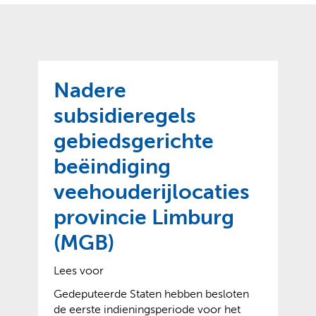
o
t
?
m
k
e
l
a
p
p
a
p
g
Nadere
e
e
n
subsidieregels
)
gebiedsgerichte
beëindiging
veehouderijlocaties
provincie Limburg
(MGB)
Lees voor
Gedeputeerde Staten hebben besloten
de eerste indieningsperiode voor het