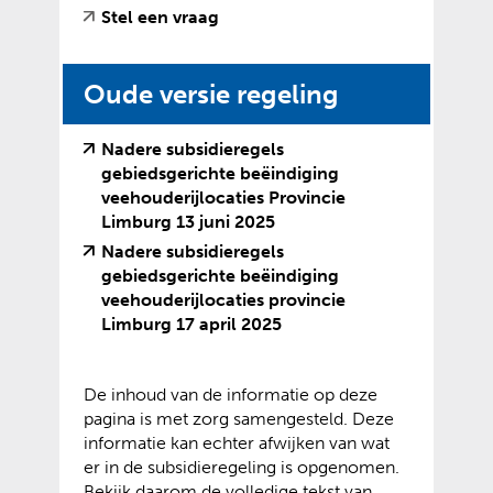
e
(
(
Stel een vraag
a
s
b
v
o
n
i
s
e
p
d
t
i
Oude versie regeling
r
e
e
e
t
w
n
r
)
e
i
t
e
Nadere subsidieregels
)
j
e
w
gebiedsgerichte beëindiging
s
x
e
veehouderijlocaties Provincie
t
t
b
(
(
Limburg 13 juni 2025
n
e
s
v
o
Nadere subsidieregels
a
r
i
e
p
gebiedsgerichte beëindiging
a
n
t
r
e
veehouderijlocaties provincie
r
e
e
w
n
(
(
Limburg 17 april 2025
e
w
)
i
t
v
o
e
e
j
e
e
p
n
b
s
x
De inhoud van de informatie op deze
r
e
a
s
t
t
pagina is met zorg samengesteld. Deze
w
n
n
i
n
e
informatie kan echter afwijken van wat
i
t
d
t
a
r
er in de subsidieregeling is opgenomen.
j
e
e
e
a
n
Bekijk daarom de volledige tekst van
s
x