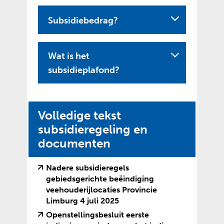
Subsidiebedrag?
Wat is het
U
subsidieplafond?
i
t
k
Volledige tekst
l
subsidieregeling en
a
documenten
p
p
Nadere subsidieregels
gebiedsgerichte beëindiging
e
veehouderijlocaties Provincie
n
(
(
Limburg 4 juli 2025
v
o
Openstellingsbesluit eerste
e
p