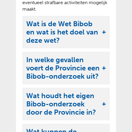
eventueel strafbare activiteiten mogelijk
maakt.
Wat is de Wet Bibob
en wat is het doel van
U
deze wet?
i
t
In welke gevallen
k
voert de Provincie een
l
U
Bibob-onderzoek uit?
a
i
p
t
p
Wat houdt het eigen
k
e
Bibob-onderzoek
l
U
n
door de Provincie in?
a
i
p
t
p
Wat kunnen de