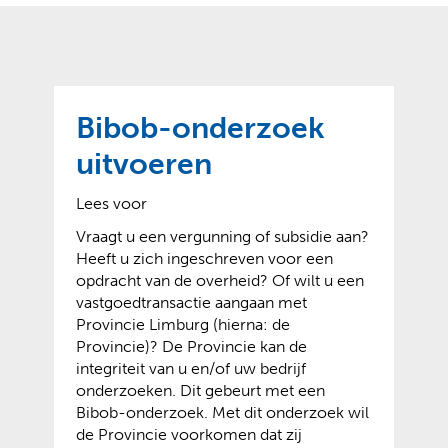
o
t
?
m
k
e
l
a
p
p
a
p
g
Bibob-onderzoek
e
e
n
uitvoeren
)
Lees voor
Vraagt u een vergunning of subsidie aan?
Heeft u zich ingeschreven voor een
opdracht van de overheid? Of wilt u een
vastgoedtransactie aangaan met
Provincie Limburg (hierna: de
Provincie)? De Provincie kan de
integriteit van u en/of uw bedrijf
onderzoeken. Dit gebeurt met een
Bibob-onderzoek. Met dit onderzoek wil
de Provincie voorkomen dat zij