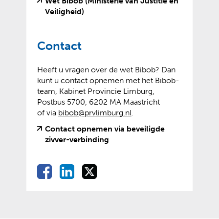
n
Wet Bibob (Ministerie van Justitie en
(
(
Veiligheid)
v
o
e
p
Contact
r
e
w
n
i
t
Heeft u vragen over de wet Bibob? Dan
j
e
kunt u contact opnemen met het Bibob-
s
x
team, Kabinet Provincie Limburg,
t
t
Postbus 5700, 6202 MA Maastricht
n
e
of via
bibob@prvlimburg.nl
.
a
r
Contact opnemen via beveiligde
a
n
(
(
zivver-verbinding
r
e
v
o
e
w
e
p
e
e
D
D
D
D
r
e
n
b
e
e
e
w
n
e
a
s
l
l
l
i
t
n
i
l
e
e
e
j
e
d
t
e
n
n
n
s
x
e
e