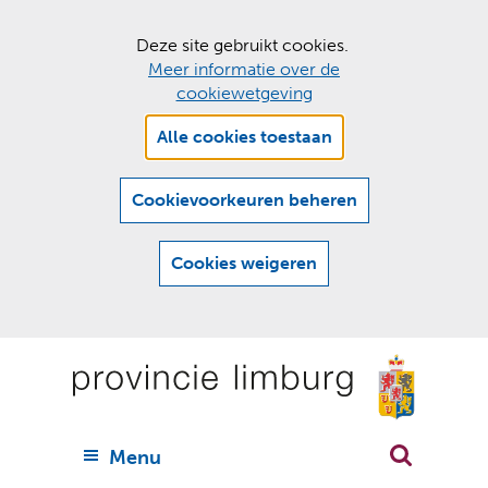
C
Deze site gebruikt cookies.
Meer informatie over de
o
cookiewetgeving
o
Hier
k
Alle cookies toestaan
kan
i
het
e
gebruik
Cookievoorkeuren beheren
van
s
cookies
t
Cookies weigeren
op
o
deze
Ga
e
website
naar
worden
s
(
toegestaan
n
t
de
of
a
a
geweigerd.
a
inhoud
a
r
U
Menu
h
n
i