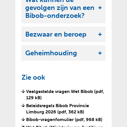
k
e
gevolgen zijn van een
l
U
n
Bibob-onderzoek?
a
i
p
t
p
Bezwaar en beroep
k
U
e
l
i
n
a
Geheimhouding
t
U
p
k
i
p
l
t
e
Zie ook
a
k
n
p
l
Veelgestelde vragen Wet Bibob
(pdf,
p
a
129 kB)
e
p
Beleidsregels Bibob Provincie
n
p
Limburg 2026
(pdf, 362 kB)
e
Bibob-vragenfomulier
(pdf, 968 kB)