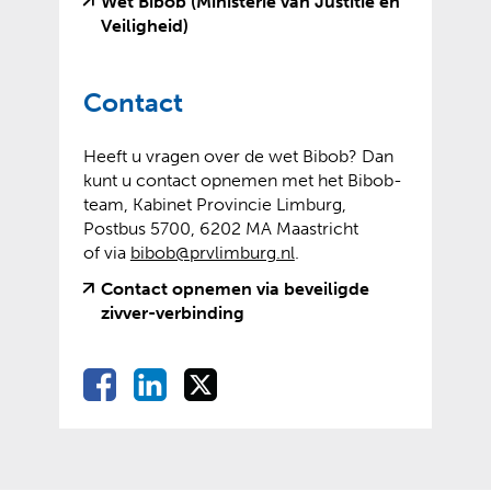
n
Wet Bibob (Ministerie van Justitie en
(
(
Veiligheid)
v
o
e
p
Contact
r
e
w
n
i
t
Heeft u vragen over de wet Bibob? Dan
j
e
kunt u contact opnemen met het Bibob-
s
x
team, Kabinet Provincie Limburg,
t
t
Postbus 5700, 6202 MA Maastricht
n
e
of via
bibob@prvlimburg.nl
.
a
r
Contact opnemen via beveiligde
a
n
(
(
zivver-verbinding
r
e
v
o
e
w
e
p
e
e
D
D
D
D
r
e
n
b
e
e
e
w
n
e
a
s
l
l
l
i
t
n
i
l
e
e
e
j
e
d
t
e
n
n
n
s
x
e
e