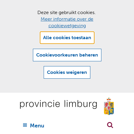
C
Deze site gebruikt cookies.
Meer informatie over de
o
cookiewetgeving
o
Hier
k
Alle cookies toestaan
kan
i
het
e
gebruik
Cookievoorkeuren beheren
van
s
cookies
t
Cookies weigeren
op
o
deze
Ga
e
website
naar
worden
s
(
toegestaan
n
t
de
of
a
a
geweigerd.
a
inhoud
a
r
U
Menu
h
n
i