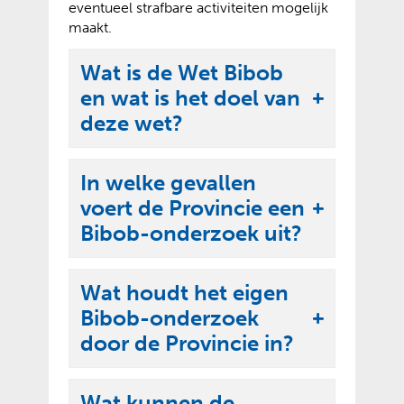
eventueel strafbare activiteiten mogelijk
maakt.
Wat is de Wet Bibob
en wat is het doel van
U
deze wet?
i
t
In welke gevallen
k
voert de Provincie een
l
U
Bibob-onderzoek uit?
a
i
p
t
p
Wat houdt het eigen
k
e
Bibob-onderzoek
l
U
n
door de Provincie in?
a
i
p
t
p
Wat kunnen de