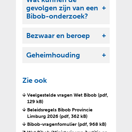
k
e
gevolgen zijn van een
l
U
n
Bibob-onderzoek?
a
i
p
t
p
Bezwaar en beroep
k
U
e
l
i
n
a
Geheimhouding
t
U
p
k
i
p
l
t
e
Zie ook
a
k
n
p
l
Veelgestelde vragen Wet Bibob
(pdf,
p
a
129 kB)
e
p
Beleidsregels Bibob Provincie
n
p
Limburg 2026
(pdf, 362 kB)
e
Bibob-vragenfomulier
(pdf, 968 kB)