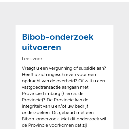
o
t
?
m
k
e
l
a
p
p
a
p
g
Bibob-onderzoek
e
e
n
uitvoeren
)
Lees voor
Vraagt u een vergunning of subsidie aan?
Heeft u zich ingeschreven voor een
opdracht van de overheid? Of wilt u een
vastgoedtransactie aangaan met
Provincie Limburg (hierna: de
Provincie)? De Provincie kan de
integriteit van u en/of uw bedrijf
onderzoeken. Dit gebeurt met een
Bibob-onderzoek. Met dit onderzoek wil
de Provincie voorkomen dat zij