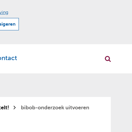
ving
eigeren
ontact
r
klappen
elt!
bibob-onderzoek uitvoeren