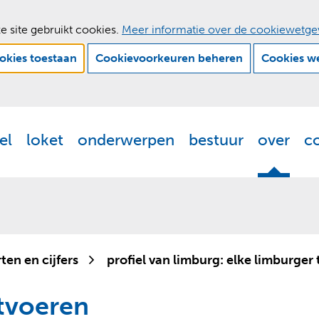
e site gebruikt cookies.
Meer informatie over de cookiewetge
ookies toestaan
Cookievoorkeuren beheren
Cookies w
Ga
naar
de
el
loket
onderwerpen
bestuur
over
c
Actueel
Uitklappen
Loket
Uitklappen
Onderwerpen
Uitklappen
Bestuur
Uitklappen
Ove
Uit
inhoud
ten en cijfers
profiel van limburg: elke limburger t
tvoeren