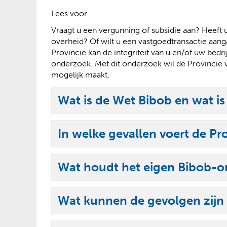
?
Lees voor
Vraagt u een vergunning of subsidie aan? Heeft
overheid? Of wilt u een vastgoedtransactie aan
Provincie kan de integriteit van u en/of uw bed
onderzoek. Met dit onderzoek wil de Provincie v
mogelijk maakt.
Wat is de Wet Bibob en wat is
U
i
In welke gevallen voert de Pr
t
U
k
i
l
Wat houdt het eigen Bibob-on
t
U
a
k
i
p
l
Wat kunnen de gevolgen zijn
t
p
U
a
k
e
i
p