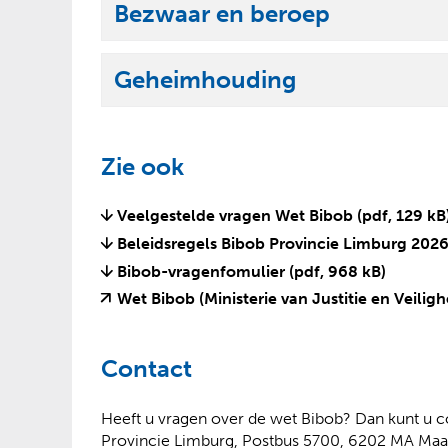
l
Bezwaar en beroep
n
t
p
U
a
k
e
i
p
l
Geheimhouding
n
t
p
U
a
k
e
i
p
l
n
t
p
Zie ook
a
k
e
p
l
n
Veelgestelde vragen Wet Bibob
(pdf, 129 kB
p
a
Beleidsregels Bibob Provincie Limburg 202
e
p
Bibob-vragenfomulier
(pdf, 968 kB)
n
p
Wet Bibob (Ministerie van Justitie en Veiligh
e
n
Contact
Heeft u vragen over de wet Bibob? Dan kunt u 
Provincie Limburg, Postbus 5700, 6202 MA Maas