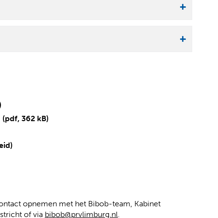
)
6
(pdf, 362 kB)
(
(
eid)
v
o
e
p
r
e
w
n
i
t
contact opnemen met het Bibob-team, Kabinet
j
e
tricht of via
bibob@prvlimburg.nl
.