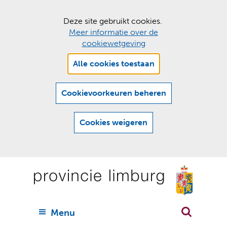
C
Deze site gebruikt cookies.
Meer informatie over de
o
cookiewetgeving
o
Hier
k
Alle cookies toestaan
kan
i
het
e
gebruik
Cookievoorkeuren beheren
van
s
cookies
t
Cookies weigeren
op
o
deze
Ga
e
website
naar
worden
s
(
toegestaan
n
t
de
of
a
a
geweigerd.
a
inhoud
a
r
U
Menu
h
n
i