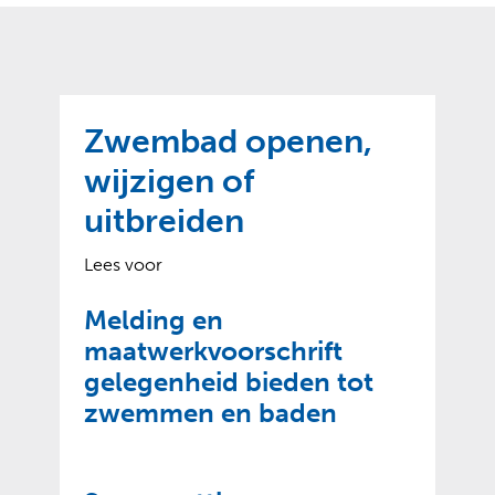
o
t
?
m
k
e
l
a
p
p
a
p
g
Zwembad openen,
e
e
n
wijzigen of
)
uitbreiden
Lees voor
Melding en
maatwerkvoorschrift
gelegenheid bieden tot
zwemmen en baden