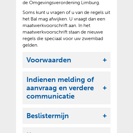
de Omgevingsverordening Limburg.
Soms kunt u vragen of u van de regels uit
het Bal mag afwijken. U vraagt dan een
maatwerkvoorschrift aan. In het
maatwerkvoorschrift staan de nieuwe
regels die speciaal voor uw zwembad
gelden.
Voorwaarden
U
i
Indienen melding of
t
aanvraag en verdere
k
U
communicatie
l
i
a
t
p
Beslistermijn
k
U
p
l
i
e
a