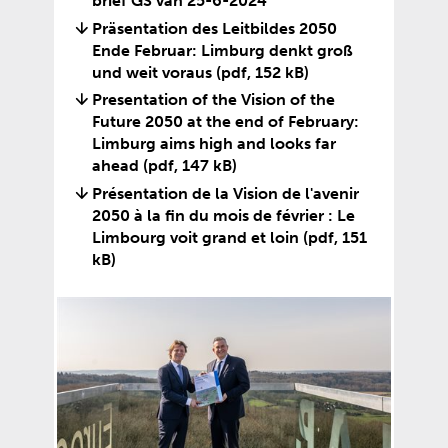
brief GS van 25-6-2024
t
t
i
t
v
o
Präsentation des Leitbildes 2050
n
e
j
e
e
p
Ende Februar: Limburg denkt groß
a
r
s
x
r
e
und weit voraus
(pdf, 152 kB)
a
n
t
t
w
n
r
e
Presentation of the Vision of the
n
e
i
t
e
w
Future 2050 at the end of February:
a
r
j
e
e
e
Limburg aims high and looks far
a
n
s
x
n
b
ahead
(pdf, 147 kB)
r
e
t
t
a
s
e
w
Présentation de la Vision de l'avenir
n
e
n
i
e
e
2050 à la fin du mois de février : Le
a
r
d
t
n
b
Limbourg voit grand et loin
(pdf, 151
a
n
e
e
a
s
kB)
r
e
r
)
n
i
e
w
e
d
t
e
e
w
e
e
n
b
e
r
)
a
s
b
e
n
i
s
w
d
t
i
e
e
e
t
b
r
)