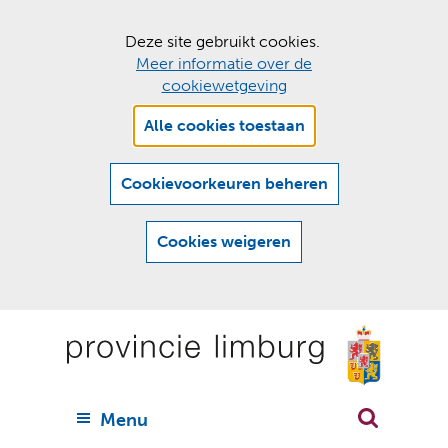
C
Deze site gebruikt cookies.
Meer informatie over de
o
cookiewetgeving
o
Hier
k
Alle cookies toestaan
kan
i
het
e
gebruik
Cookievoorkeuren beheren
van
s
cookies
t
Cookies weigeren
op
o
deze
Ga
e
website
naar
worden
s
(
toegestaan
n
t
de
of
a
a
geweigerd.
a
inhoud
a
r
U
Menu
h
n
i