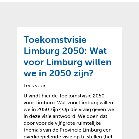
o
t
?
m
k
e
l
a
p
p
a
p
g
Toekomstvisie
e
e
n
Limburg 2050: Wat
)
voor Limburg willen
we in 2050 zijn?
Lees voor
U vindt hier de Toekomstvisie 2050
voor Limburg. Wat voor Limburg willen
we in 2050 zijn? Op die vraag geven we
in deze visie antwoord. We doen dat
door voor de vijf grote ruimtelijke
thema’s van de Provincie Limburg een
overkoepelende visie op te stellen (het