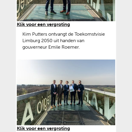
e
s
e
)
i
w
t
e
e
b
(
Klik voor een vergroting
)
s
a
Kim Putters ontvangt de Toekomstvisie
i
f
Limburg 2050 uit handen van
t
b
gouverneur Emile Roemer.
e
e
)
e
l
d
i
n
g
:
a
n
f
-
p
(
Klik voor een vergroting