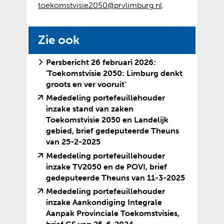
toekomstvisie2050@prvlimburg.nl
.
Zie ook
Persbericht 26 februari 2026:
'Toekomstvisie 2050: Limburg denkt
groots en ver vooruit'
Mededeling portefeuillehouder
inzake stand van zaken
Toekomstvisie 2050 en Landelijk
gebied, brief gedeputeerde Theuns
(
(
van 25-2-2025
v
o
Mededeling portefeuillehouder
e
p
inzake TV2050 en de POVI, brief
r
e
(
(
gedeputeerde Theuns van 11-3-2025
w
n
v
o
Mededeling portefeuillehouder
i
t
e
p
inzake Aankondiging Integrale
j
e
r
e
Aanpak Provinciale Toekomstvisies,
s
x
w
n
(
(