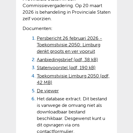
Commissievergadering. Op 20 maart
2026 is behandeling in Provinciale Staten
zelf voorzien.
Documenten:
Persbericht 26 februari 2026 -
Toekomstvisie 2050: Limburg
denkt groots en ver vooruit
Aanbiedingsbrief
(pdf, 38 kB)
Statenvoorstel
(pdf, 190 kB)
Toekomstvisie Limburg 2050
(pdf,
42 MB)
(
(
De viewer
v
o
Het database extract. Dit bestand
e
p
is vanwege de omvang niet als
r
e
downloadbaar bestand
w
n
beschikbaar. Desgewenst kunt u
i
t
dit opvragen via ons
j
e
(
(
contactformulier
.