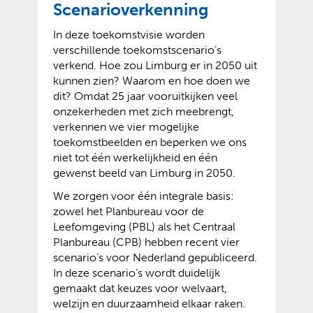
t
e
Scenarioverkenning
e
w
)
In deze toekomstvisie worden
e
verschillende toekomstscenario’s
b
verkend. Hoe zou Limburg er in 2050 uit
s
kunnen zien? Waarom en hoe doen we
i
dit? Omdat 25 jaar vooruitkijken veel
t
onzekerheden met zich meebrengt,
e
verkennen we vier mogelijke
)
toekomstbeelden en beperken we ons
niet tot één werkelijkheid en één
gewenst beeld van Limburg in 2050.
We zorgen voor één integrale basis:
zowel het Planbureau voor de
Leefomgeving (PBL) als het Centraal
Planbureau (CPB) hebben recent vier
scenario’s voor Nederland gepubliceerd.
In deze scenario’s wordt duidelijk
gemaakt dat keuzes voor welvaart,
welzijn en duurzaamheid elkaar raken.