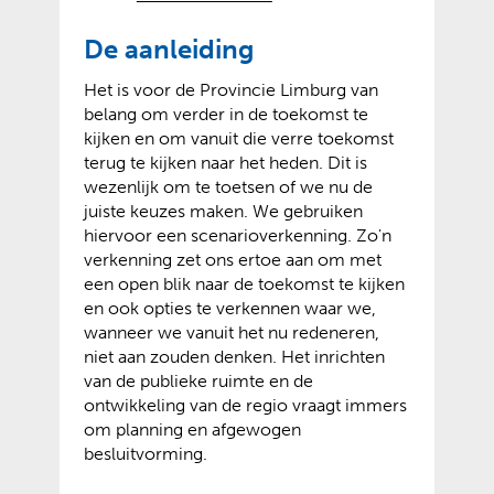
s
x
v
o
t
t
e
p
De aanleiding
n
e
r
e
a
r
Het is voor de Provincie Limburg van
w
n
a
n
belang om verder in de toekomst te
i
t
r
e
kijken en om vanuit die verre toekomst
j
e
e
w
terug te kijken naar het heden. Dit is
s
x
e
e
wezenlijk om te toetsen of we nu de
t
t
n
b
juiste keuzes maken. We gebruiken
n
e
a
s
hiervoor een scenarioverkenning. Zo'n
a
r
n
i
verkenning zet ons ertoe aan om met
a
n
d
t
een open blik naar de toekomst te kijken
r
e
e
e
en ook opties te verkennen waar we,
e
w
r
)
wanneer we vanuit het nu redeneren,
e
e
e
niet aan zouden denken. Het inrichten
n
b
w
van de publieke ruimte en de
a
s
e
ontwikkeling van de regio vraagt immers
n
i
b
om planning en afgewogen
d
t
s
besluitvorming.
e
e
i
r
)