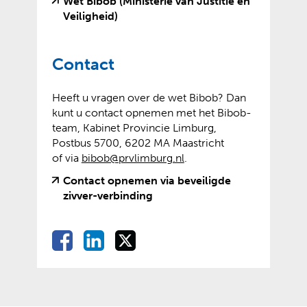
n
Wet Bibob (Ministerie van Justitie en
(
(
Veiligheid)
v
o
e
p
Contact
r
e
w
n
i
t
Heeft u vragen over de wet Bibob? Dan
j
e
kunt u contact opnemen met het Bibob-
s
x
team, Kabinet Provincie Limburg,
t
t
Postbus 5700, 6202 MA Maastricht
n
e
of via
bibob@prvlimburg.nl
.
a
r
Contact opnemen via beveiligde
a
n
(
(
zivver-verbinding
r
e
v
o
e
w
e
p
e
e
D
D
D
D
r
e
n
b
e
e
e
w
n
e
a
s
l
l
l
i
t
n
i
l
e
e
e
j
e
d
t
e
n
n
n
s
x
e
e