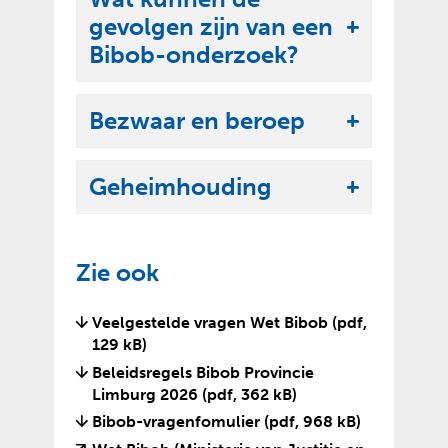
k
e
gevolgen zijn van een
l
U
n
Bibob-onderzoek?
a
i
p
t
p
Bezwaar en beroep
k
U
e
l
i
n
a
Geheimhouding
t
U
p
k
i
p
l
t
e
Zie ook
a
k
n
p
l
Veelgestelde vragen Wet Bibob
(pdf,
p
a
129 kB)
e
p
Beleidsregels Bibob Provincie
n
p
Limburg 2026
(pdf, 362 kB)
e
Bibob-vragenfomulier
(pdf, 968 kB)