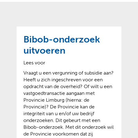
o
t
?
m
k
e
l
a
p
p
a
p
g
Bibob-onderzoek
e
e
n
uitvoeren
)
Lees voor
Vraagt u een vergunning of subsidie aan?
Heeft u zich ingeschreven voor een
opdracht van de overheid? Of wilt u een
vastgoedtransactie aangaan met
Provincie Limburg (hierna: de
Provincie)? De Provincie kan de
integriteit van u en/of uw bedrijf
onderzoeken. Dit gebeurt met een
Bibob-onderzoek. Met dit onderzoek wil
de Provincie voorkomen dat zij