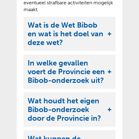
eventueel strafbare activiteiten mogelijk
maakt.
Wat is de Wet Bibob
en wat is het doel van
U
deze wet?
i
t
In welke gevallen
k
voert de Provincie een
l
U
Bibob-onderzoek uit?
a
i
p
t
p
Wat houdt het eigen
k
e
Bibob-onderzoek
l
U
n
door de Provincie in?
a
i
p
t
p
Wat kunnen de