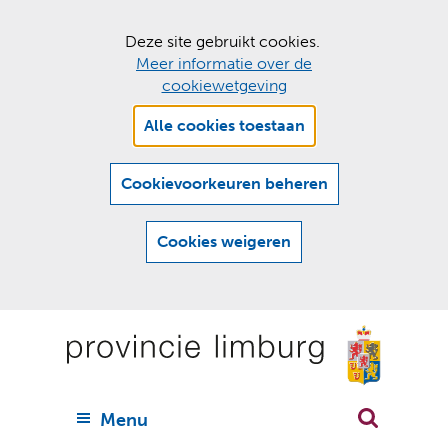
C
Deze site gebruikt cookies.
Meer informatie over de
o
cookiewetgeving
o
Hier
k
Alle cookies toestaan
kan
i
het
e
gebruik
Cookievoorkeuren beheren
van
s
cookies
t
Cookies weigeren
op
o
deze
Ga
e
website
naar
worden
s
(
toegestaan
n
t
de
of
a
a
geweigerd.
a
inhoud
a
r
U
Menu
h
n
i