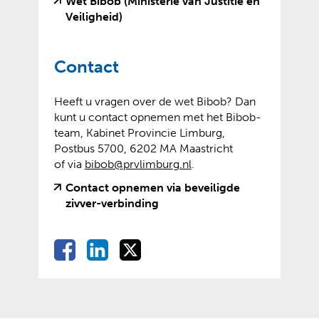
n
Wet Bibob (Ministerie van Justitie en
(
(
Veiligheid)
v
o
e
p
Contact
r
e
w
n
i
t
Heeft u vragen over de wet Bibob? Dan
j
e
kunt u contact opnemen met het Bibob-
s
x
team, Kabinet Provincie Limburg,
t
t
Postbus 5700, 6202 MA Maastricht
n
e
of via
bibob@prvlimburg.nl
.
a
r
Contact opnemen via beveiligde
a
n
(
(
zivver-verbinding
r
e
v
o
e
w
e
p
e
e
D
D
D
D
r
e
n
b
e
e
e
w
n
e
a
s
l
l
l
i
t
n
i
l
e
e
e
j
e
d
t
e
n
n
n
s
x
e
e