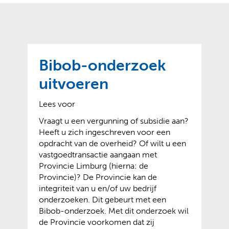
o
t
?
m
k
e
l
a
p
p
a
p
g
Bibob-onderzoek
e
e
n
uitvoeren
)
Lees voor
Vraagt u een vergunning of subsidie aan?
Heeft u zich ingeschreven voor een
opdracht van de overheid? Of wilt u een
vastgoedtransactie aangaan met
Provincie Limburg (hierna: de
Provincie)? De Provincie kan de
integriteit van u en/of uw bedrijf
onderzoeken. Dit gebeurt met een
Bibob-onderzoek. Met dit onderzoek wil
de Provincie voorkomen dat zij