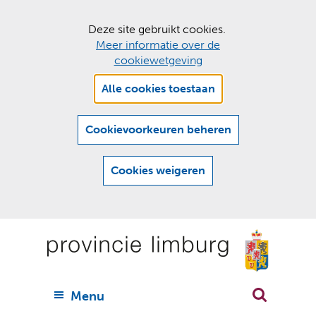
C
Deze site gebruikt cookies.
Meer informatie over de
o
cookiewetgeving
o
Hier
k
Alle cookies toestaan
kan
i
het
e
gebruik
Cookievoorkeuren beheren
van
s
cookies
t
Cookies weigeren
op
o
deze
Ga
e
website
naar
worden
s
(
toegestaan
n
t
de
of
a
a
geweigerd.
a
inhoud
a
r
U
Menu
h
n
i