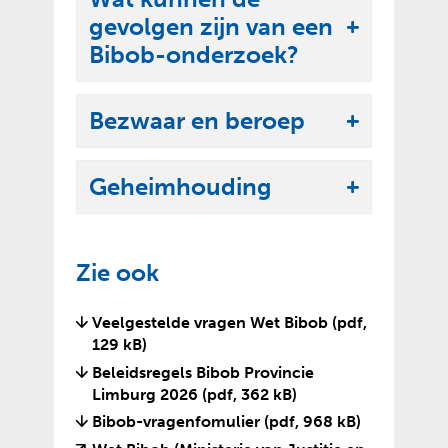
k
e
gevolgen zijn van een
l
U
n
Bibob-onderzoek?
a
i
p
t
p
Bezwaar en beroep
k
U
e
l
i
n
a
Geheimhouding
t
U
p
k
i
p
l
t
e
Zie ook
a
k
n
p
l
Veelgestelde vragen Wet Bibob
(pdf,
p
a
129 kB)
e
p
Beleidsregels Bibob Provincie
n
p
Limburg 2026
(pdf, 362 kB)
e
Bibob-vragenfomulier
(pdf, 968 kB)