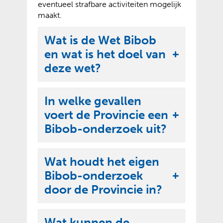
eventueel strafbare activiteiten mogelijk
maakt.
Wat is de Wet Bibob
en wat is het doel van
U
deze wet?
i
t
In welke gevallen
k
voert de Provincie een
l
U
Bibob-onderzoek uit?
a
i
p
t
p
Wat houdt het eigen
k
e
Bibob-onderzoek
l
U
n
door de Provincie in?
a
i
p
t
p
Wat kunnen de