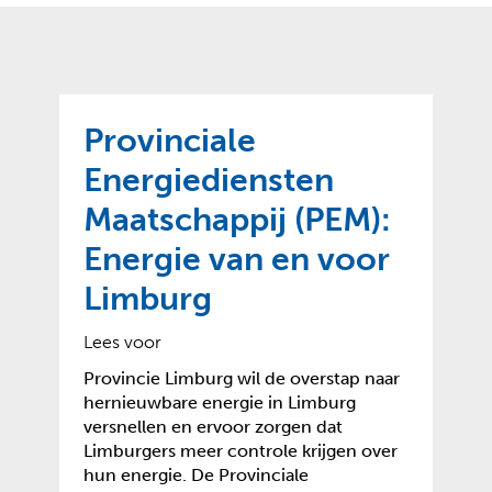
o
t
?
m
k
e
l
a
p
p
a
p
g
Provinciale
e
e
n
Energiediensten
)
Maatschappij (PEM):
Energie van en voor
Limburg
Lees voor
Provincie Limburg wil de overstap naar
hernieuwbare energie in Limburg
versnellen en ervoor zorgen dat
Limburgers meer controle krijgen over
hun energie. De Provinciale