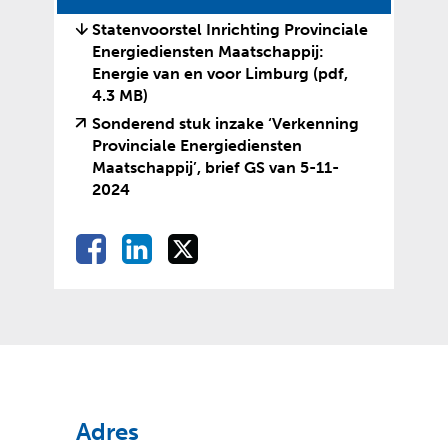
)
p
Statenvoorstel Inrichting Provinciale
p
Energiediensten Maatschappij:
e
Energie van en voor Limburg
(pdf,
n
4.3 MB)
Sonderend stuk inzake ‘Verkenning
Provinciale Energiediensten
Maatschappij’, brief GS van 5-11-
(
(
2024
v
o
e
p
D
D
D
D
r
e
e
e
e
e
w
n
l
l
l
i
t
l
e
e
e
j
e
e
n
n
n
s
x
o
o
o
n
t
t
p
p
p
n
e
F
L
X
a
r
(
(
a
i
Adres
a
n
v
o
c
n