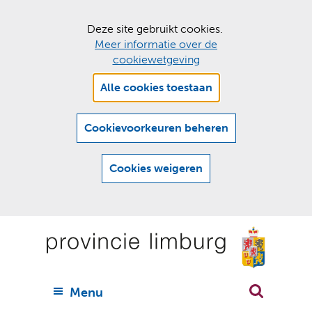
C
Deze site gebruikt cookies.
Meer informatie over de
o
cookiewetgeving
o
Hier
k
Alle cookies toestaan
kan
i
het
e
gebruik
Cookievoorkeuren beheren
van
s
cookies
t
Cookies weigeren
op
o
deze
Ga
e
website
naar
worden
s
(
toegestaan
n
t
de
of
a
a
geweigerd.
a
inhoud
a
r
U
Menu
h
n
i