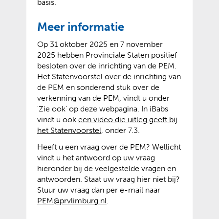
basis.
Meer informatie
Op 31 oktober 2025 en 7 november
2025 hebben Provinciale Staten positief
besloten over de inrichting van de PEM.
Het Statenvoorstel over de inrichting van
de PEM en sonderend stuk over de
verkenning van de PEM, vindt u onder
'Zie ook' op deze webpagina. In iBabs
vindt u ook
een video die uitleg geeft bij
(
(
het Statenvoorstel
, onder 7.3.
v
o
Heeft u een vraag over de PEM? Wellicht
e
p
vindt u het antwoord op uw vraag
r
e
hieronder bij de veelgestelde vragen en
w
n
antwoorden. Staat uw vraag hier niet bij?
i
t
Stuur uw vraag dan per e-mail naar
j
e
PEM@prvlimburg.nl
.
s
x
t
t