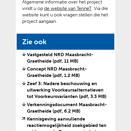
Algemene informatie over het project
(
(
vindt u op
de website van TenneT
. Via die
v
o
website kunt u ook vragen stellen die het
e
p
project aangaan.
r
e
w
n
Zie ook
i
t
j
e
s
x
Vastgesteld NRD Maasbracht-
t
t
Graetheide
(pdf, 11 MB)
n
e
Concept NRD Maasbracht-
a
r
Graetheide
(pdf, 1.2 MB)
a
n
Zeef 3: Nadere beschouwing en
r
e
uitwerking Voorkeursalternatieven
e
w
tot Voorkeursvarianten
(pdf, 3.3 MB)
e
e
Verkenningsdocument Maasbracht-
n
b
Graetheide
(pdf, 6.2 MB)
a
s
n
i
Kennisgeving aanvullende
d
t
reactiemogelijkheid zoekgebied ten
e
e