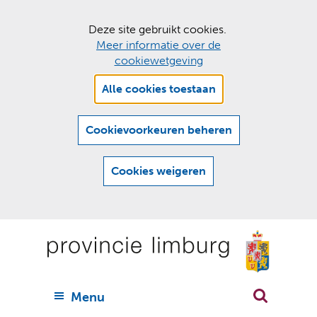
C
Deze site gebruikt cookies.
Meer informatie over de
o
cookiewetgeving
o
Hier
k
Alle cookies toestaan
kan
i
het
e
gebruik
Cookievoorkeuren beheren
van
s
cookies
t
Cookies weigeren
op
o
deze
Ga
e
website
naar
worden
s
(
toegestaan
n
t
de
of
a
a
geweigerd.
a
inhoud
a
r
U
Menu
h
n
i