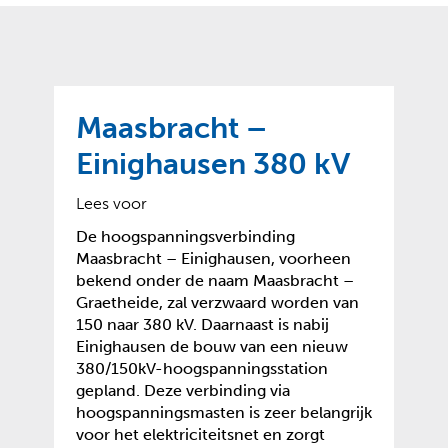
o
t
?
m
k
e
l
a
p
p
a
p
g
Maasbracht –
e
e
n
Einighausen 380 kV
)
Lees voor
De hoogspanningsverbinding
Maasbracht – Einighausen, voorheen
bekend onder de naam Maasbracht –
Graetheide, zal verzwaard worden van
150 naar 380 kV. Daarnaast is nabij
Einighausen de bouw van een nieuw
380/150kV-hoogspanningsstation
gepland. Deze verbinding via
hoogspanningsmasten is zeer belangrijk
voor het elektriciteitsnet en zorgt