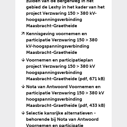
zuiden van de Bergerweg in het
r
)
gebied de Lexhy in het kader van het
e
project Verzwaring 150 > 380 kV-
w
hoogspanningsverbinding
e
(
(
Maasbracht-Graetheide
b
v
o
Kennisgeving voornemen en
s
e
p
participatie Verzwaring 150 > 380
i
r
e
kV-hoogspanningsverbinding
t
w
n
(
(
Maasbracht-Graetheide
e
i
t
v
o
Voornemen en participatieplan
)
j
e
e
p
project Verzwaring 150 > 380 kV
s
x
r
e
hoogspanningsverbinding
t
t
w
n
Maasbracht-Graetheide
(pdf, 671 kB)
n
e
i
t
Nota van Antwoord Voornemen en
a
r
j
e
participatie Verzwaring 150 > 380 kV
a
n
s
x
hoogspanningsverbinding
r
e
t
t
Maasbracht-Graetheide
(pdf, 433 kB)
e
w
n
e
e
e
Selectie kansrijke alternatieven -
a
r
n
b
behorende bij Nota van Antwoord
a
n
a
s
Voornemen en participatie
r
e