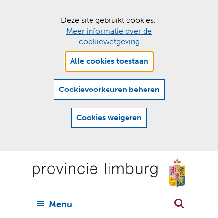
C
Deze site gebruikt cookies.
Meer informatie over de
o
cookiewetgeving
o
Hier
k
Alle cookies toestaan
kan
i
het
e
gebruik
Cookievoorkeuren beheren
van
s
cookies
t
Cookies weigeren
op
o
deze
Ga
e
website
naar
worden
s
(
toegestaan
n
t
de
of
a
a
geweigerd.
a
inhoud
a
r
U
Menu
h
n
i