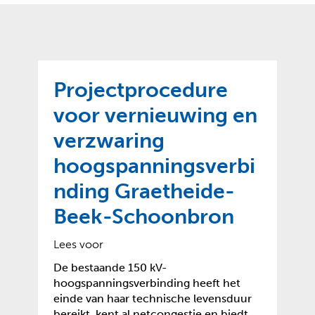
o
t
?
m
k
e
l
a
p
p
a
p
g
Projectprocedure
e
e
n
voor vernieuwing en
)
verzwaring
hoogspanningsverbi
nding Graetheide-
Beek-Schoonbron
Lees voor
De bestaande 150 kV-
hoogspanningsverbinding heeft het
einde van haar technische levensduur
bereikt, kent al netcongestie en biedt