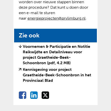
worden over nieuwe stappen binnen
deze procedure? Dat kunt u doen door
een e-mail te sturen
naar
energieprojecten@prvlimburg.nl
.
Zie ook
Voornemen & Participatie en Notitie
Reikwijdte en Detailniveau voor
project Graetheide-Beek-
Schoonbron
(pdf, 4.2 MB)
Kennisgeving voor project
Graetheide-Beek-Schoonbron in het
(
(
Provinciaal Blad
v
o
e
p
D
D
D
D
r
e
e
e
e
e
w
n
l
l
l
i
t
l
e
e
e