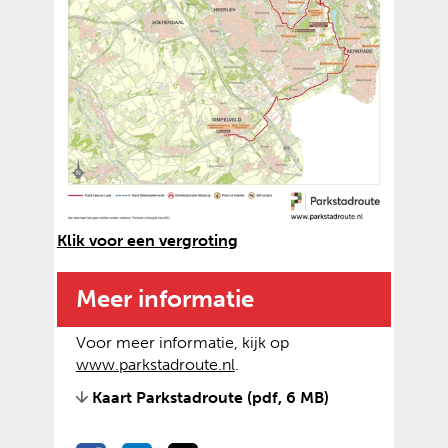
(
Klik voor een vergroting
a
f
Meer informatie
b
e
Voor meer informatie, kijk op
e
(
(
www.parkstadroute.nl
.
l
v
o
d
Kaart Parkstadroute
(pdf, 6 MB)
e
p
i
r
e
n