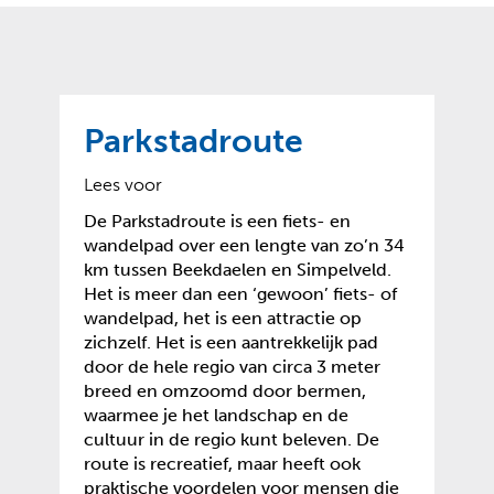
o
t
?
m
k
e
l
a
p
p
a
p
g
Parkstadroute
e
e
n
)
Lees voor
De Parkstadroute is een fiets- en
wandelpad over een lengte van zo’n 34
km tussen Beekdaelen en Simpelveld.
Het is meer dan een ‘gewoon’ fiets- of
wandelpad, het is een attractie op
zichzelf. Het is een aantrekkelijk pad
door de hele regio van circa 3 meter
breed en omzoomd door bermen,
waarmee je het landschap en de
cultuur in de regio kunt beleven. De
route is recreatief, maar heeft ook
praktische voordelen voor mensen die