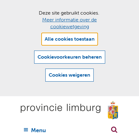
C
Deze site gebruikt cookies.
Meer informatie over de
o
cookiewetgeving
o
Hier
k
Alle cookies toestaan
kan
i
het
e
gebruik
Cookievoorkeuren beheren
van
s
cookies
t
Cookies weigeren
op
o
deze
Ga
e
website
naar
worden
s
(
toegestaan
n
t
de
of
a
a
geweigerd.
a
inhoud
a
r
U
Menu
h
n
i